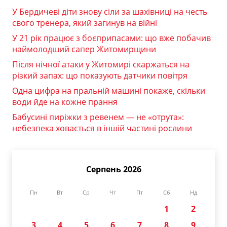
У Бердичеві діти знову сіли за шахівниці на честь
свого тренера, який загинув на війні
У 21 рік працює з боєприпасами: що вже побачив
наймолодший сапер Житомирщини
Після нічної атаки у Житомирі скаржаться на
різкий запах: що показують датчики повітря
Одна цифра на пральній машині покаже, скільки
води йде на кожне прання
Бабусині пиріжки з ревенем — не «отрута»:
небезпека ховається в іншій частині рослини
Серпень 2026
Пн
Вт
Ср
Чт
Пт
Сб
Нд
1
2
3
4
5
6
7
8
9