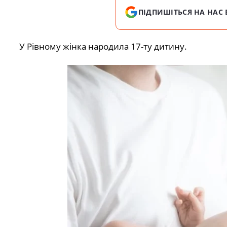
ПІДПИШІТЬСЯ НА НАС 
У Рівному жінка народила 17-ту дитину.