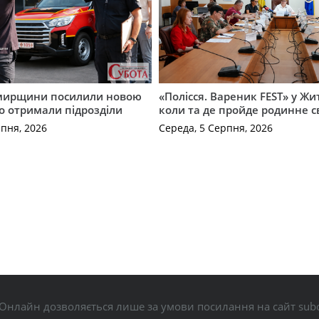
мирщини посилили новою
«Полісся. Вареник FEST» у Жи
о отримали підрозділи
коли та де пройде родинне с
рпня, 2026
Середа, 5 Серпня, 2026
Онлайн дозволяється лише за умови посилання на сайт subo