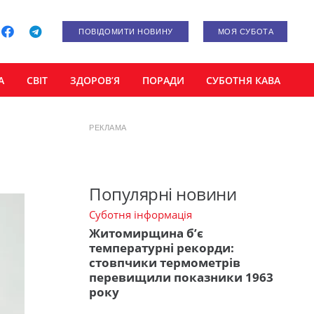
ПОВІДОМИТИ НОВИНУ
МОЯ СУБОТА
А
СВІТ
ЗДОРОВ’Я
ПОРАДИ
СУБОТНЯ КАВА
РЕКЛАМА
Популярні новини
Суботня інформація
Житомирщина б’є
температурні рекорди:
стовпчики термометрів
перевищили показники 1963
року