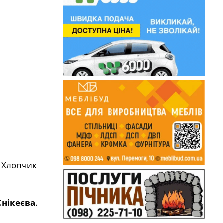
. Хлопчик
Єнікеєва
.