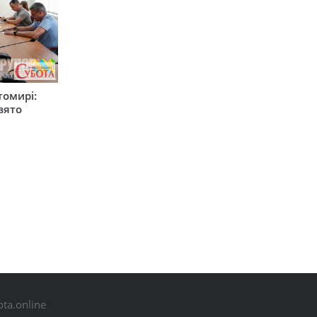
томирі:
вято
ta.online