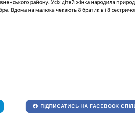
Рівненського району. Усіх дітей жінка народила приро
ре. Вдома на малюка чекають 8 братиків і 8 сестричо
ПІДПИСАТИСЬ НА FACEBOOK СПІЛ