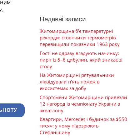
дним
к.
Недавні записи
Житомирщина б’є температурні
рекорди: стовпчики термометрів
перевищили показники 1963 року
Гості не одразу вгадують начинку:
пиріг із 5–6 цибулин, який зникає зі
столу
На Житомирщині рятувальники
ліквідували п’ять пожеж в
екосистемах за добу
Спортсмени Житомирщини привезли
12 нагород із чемпіонату України з
акватлону
ЬНОТУ
Квартири, Mercedes і будинок за $550
тисяч: у чому підозрюють
Стефанішину