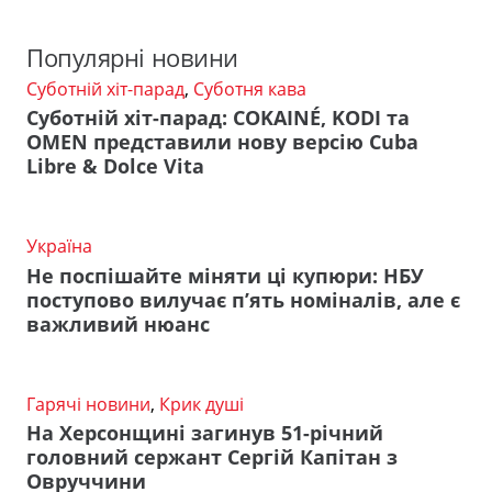
Популярні новини
Суботній хіт-парад
,
Суботня кава
Суботній хіт-парад: COKAINÉ, KODI та
OMEN представили нову версію Cuba
Libre & Dolce Vita
Україна
Не поспішайте міняти ці купюри: НБУ
поступово вилучає п’ять номіналів, але є
важливий нюанс
Гарячі новини
,
Крик душі
На Херсонщині загинув 51-річний
головний сержант Сергій Капітан з
Овруччини