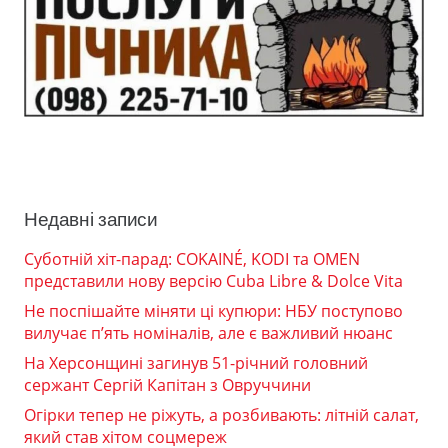
Недавні записи
Суботній хіт-парад: COKAINÉ, KODI та OMEN
представили нову версію Cuba Libre & Dolce Vita
Не поспішайте міняти ці купюри: НБУ поступово
вилучає п’ять номіналів, але є важливий нюанс
На Херсонщині загинув 51-річний головний
сержант Сергій Капітан з Овруччини
Огірки тепер не ріжуть, а розбивають: літній салат,
який став хітом соцмереж