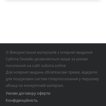
© Використання матеріалів з інтернет-видання
Субота Онлайн дозволяється лише за умови
посилання на сайт subota.online
Для інтернет-видань обов’язкове пряме, відкрите
для пошукових систем гіперпосилання у першому
абзаці на конкретний матеріал.
Умови договору оферти
Конфіденційність