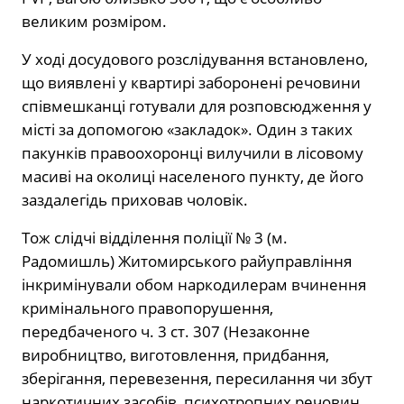
великим розміром.
У ході досудового розслідування встановлено,
що виявлені у квартирі заборонені речовини
співмешканці готували для розповсюдження у
місті за допомогою «закладок». Один з таких
пакунків правоохоронці вилучили в лісовому
масиві на околиці населеного пункту, де його
заздалегідь приховав чоловік.
Тож слідчі відділення поліції № 3 (м.
Радомишль) Житомирського райуправління
інкримінували обом наркодилерам вчинення
кримінального правопорушення,
передбаченого ч. 3 ст. 307 (Незаконне
виробництво, виготовлення, придбання,
зберігання, перевезення, пересилання чи збут
наркотичних засобів, психотропних речовин