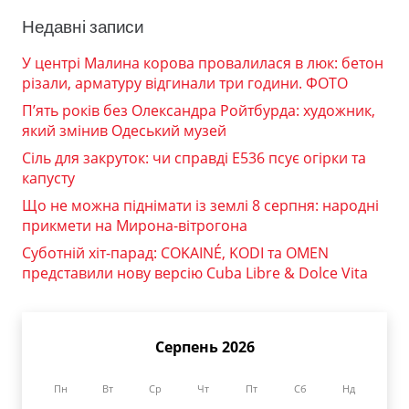
Недавні записи
У центрі Малина корова провалилася в люк: бетон
різали, арматуру відгинали три години. ФОТО
П’ять років без Олександра Ройтбурда: художник,
який змінив Одеський музей
Сіль для закруток: чи справді Е536 псує огірки та
капусту
Що не можна піднімати із землі 8 серпня: народні
прикмети на Мирона-вітрогона
Суботній хіт-парад: COKAINÉ, KODI та OMEN
представили нову версію Cuba Libre & Dolce Vita
Серпень 2026
Пн
Вт
Ср
Чт
Пт
Сб
Нд