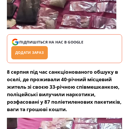
ПІДПИШІТЬСЯ НА НАС В GOOGLE
ДОДАТИ ЗАРАЗ
8 серпня під час санкціонованого обшуку в
оселі, де проживали 40-річний місцевий
житель зі своєю 33-річною співмешканкою,
поліцейські вилучили наркотики,
розфасовані у 87 поліетиленових пакетиків,
ваги та грошові кошти.