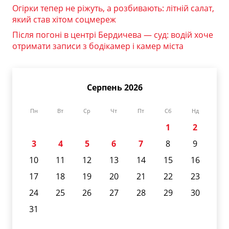
Огірки тепер не ріжуть, а розбивають: літній салат,
який став хітом соцмереж
Після погоні в центрі Бердичева — суд: водій хоче
отримати записи з бодікамер і камер міста
Серпень 2026
Пн
Вт
Ср
Чт
Пт
Сб
Нд
1
2
3
4
5
6
7
8
9
10
11
12
13
14
15
16
17
18
19
20
21
22
23
24
25
26
27
28
29
30
31