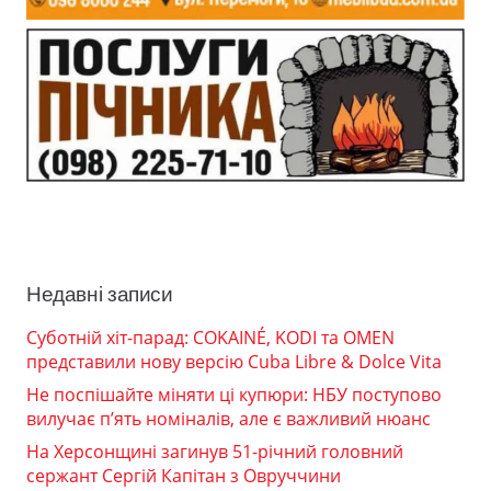
Недавні записи
Суботній хіт-парад: COKAINÉ, KODI та OMEN
представили нову версію Cuba Libre & Dolce Vita
Не поспішайте міняти ці купюри: НБУ поступово
вилучає п’ять номіналів, але є важливий нюанс
На Херсонщині загинув 51-річний головний
сержант Сергій Капітан з Овруччини