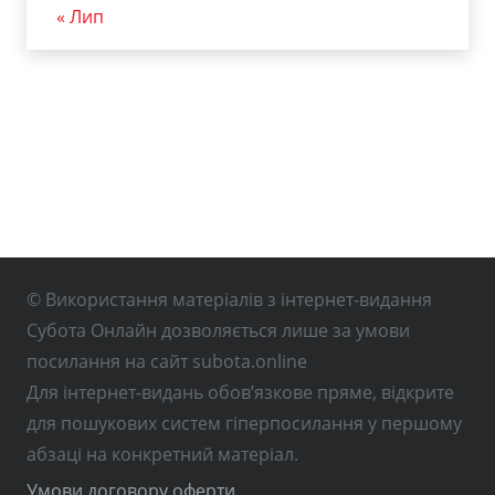
« Лип
© Використання матеріалів з інтернет-видання
Субота Онлайн дозволяється лише за умови
посилання на сайт subota.online
Для інтернет-видань обов’язкове пряме, відкрите
для пошукових систем гіперпосилання у першому
абзаці на конкретний матеріал.
Умови договору оферти