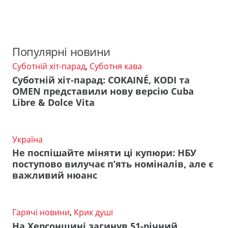
Популярні новини
Суботній хіт-парад
,
Суботня кава
Суботній хіт-парад: COKAINÉ, KODI та
OMEN представили нову версію Cuba
Libre & Dolce Vita
Україна
Не поспішайте міняти ці купюри: НБУ
поступово вилучає п’ять номіналів, але є
важливий нюанс
Гарячі новини
,
Крик душі
На Херсонщині загинув 51-річний