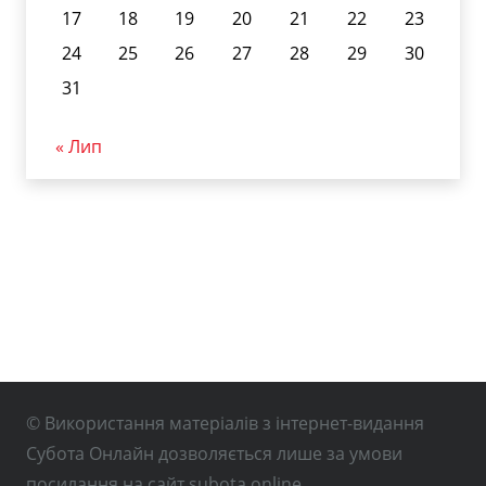
17
18
19
20
21
22
23
24
25
26
27
28
29
30
31
« Лип
© Використання матеріалів з інтернет-видання
Субота Онлайн дозволяється лише за умови
посилання на сайт subota.online