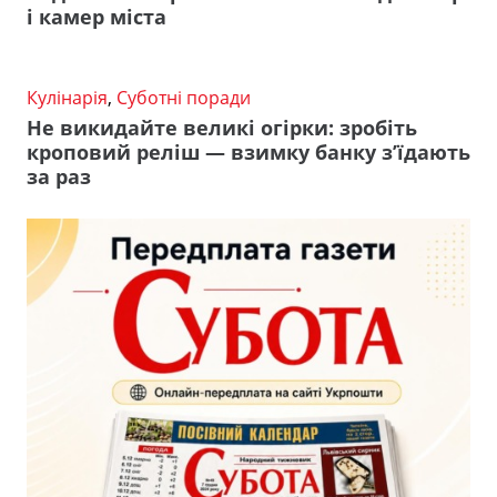
і камер міста
Кулінарія
,
Суботні поради
Не викидайте великі огірки: зробіть
кроповий реліш — взимку банку з’їдають
за раз