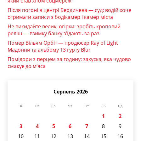
який став хітом соцмереж
Після погоні в центрі Бердичева — суд: водій хоче
отримати записи з бодікамер і камер міста
Не викидайте великі огірки: зробіть кроповий
реліш — взимку банку з’їдають за раз
Помер Вільям Орбіт — продюсер Ray of Light
Мадонни та альбому 13 гурту Blur
Помідори з перцем за годину: закуска, яка чудово
смакує до м’яса
Серпень 2026
Пн
Вт
Ср
Чт
Пт
Сб
Нд
1
2
3
4
5
6
7
8
9
10
11
12
13
14
15
16