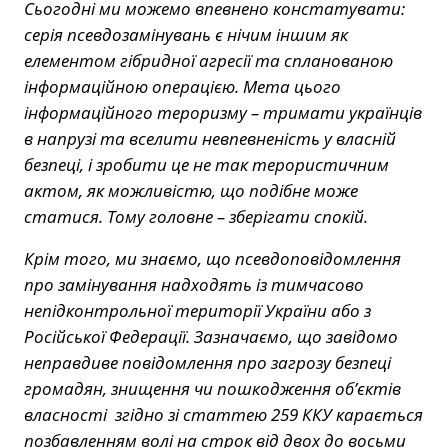
Сьогодні ми можемо впевнено констатувати:
серія псевдозамінувань є нічим іншим як
елементом гібридної агресії та спланованою
інформаційною операцією. Мета цього
інформаційного тероризму – тримати українців
в напрузі та вселити невпевненість у власній
безпеці, і зробити це не так терористичним
актом, як можливістю, що подібне може
статися. Тому головне – зберігати спокій.
Крім того, ми знаємо, що псевдоповідомлення
про замінування надходять із тимчасово
непідконтрольної території України або з
Російської Федерації. Зазначаємо, що завідомо
неправдиве повідомлення про загрозу безпеці
громадян, знищення чи пошкодження об’єктів
власності згідно зі статтею 259 ККУ карається
позбавленням волі на строк від двох до восьми