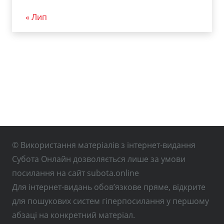
« Лип
© Використання матеріалів з інтернет-видання
Субота Онлайн дозволяється лише за умови
посилання на сайт subota.online
Для інтернет-видань обов’язкове пряме, відкрите
для пошукових систем гіперпосилання у першому
абзаці на конкретний матеріал.