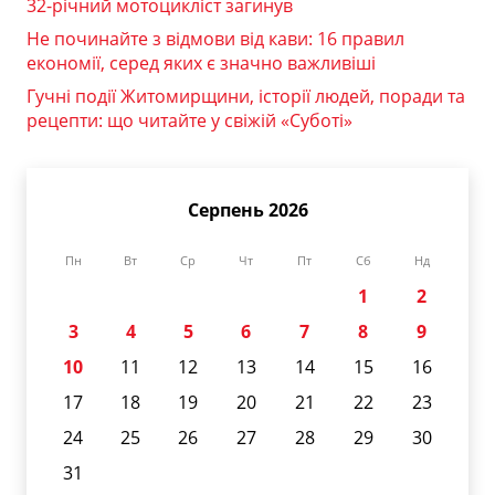
32-річний мотоцикліст загинув
Не починайте з відмови від кави: 16 правил
економії, серед яких є значно важливіші
Гучні події Житомирщини, історії людей, поради та
рецепти: що читайте у свіжій «Суботі»
Серпень 2026
Пн
Вт
Ср
Чт
Пт
Сб
Нд
1
2
3
4
5
6
7
8
9
10
11
12
13
14
15
16
17
18
19
20
21
22
23
24
25
26
27
28
29
30
31