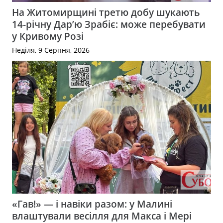
На Житомирщині третю добу шукають
14-річну Дар’ю Зрабіє: може перебувати
у Кривому Розі
Неділя, 9 Серпня, 2026
«Гав!» — і навіки разом: у Малині
влаштували весілля для Макса і Мері