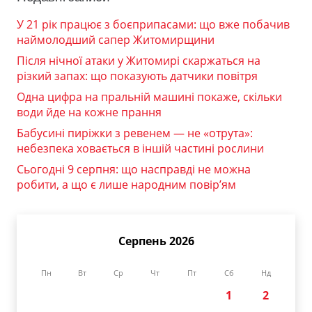
У 21 рік працює з боєприпасами: що вже побачив
наймолодший сапер Житомирщини
Після нічної атаки у Житомирі скаржаться на
різкий запах: що показують датчики повітря
Одна цифра на пральній машині покаже, скільки
води йде на кожне прання
Бабусині пиріжки з ревенем — не «отрута»:
небезпека ховається в іншій частині рослини
Сьогодні 9 серпня: що насправді не можна
робити, а що є лише народним повір’ям
Серпень 2026
Пн
Вт
Ср
Чт
Пт
Сб
Нд
1
2