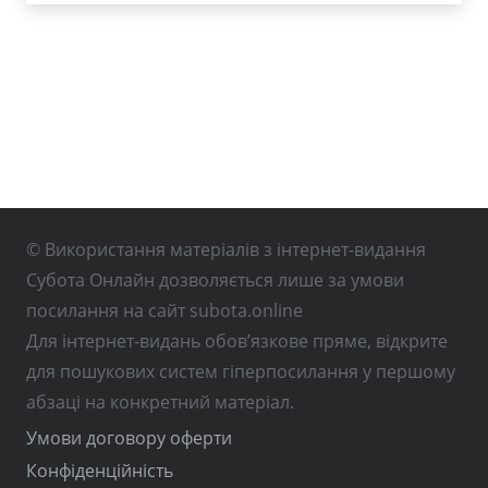
© Використання матеріалів з інтернет-видання
Субота Онлайн дозволяється лише за умови
посилання на сайт subota.online
Для інтернет-видань обов’язкове пряме, відкрите
для пошукових систем гіперпосилання у першому
абзаці на конкретний матеріал.
Умови договору оферти
Конфіденційність