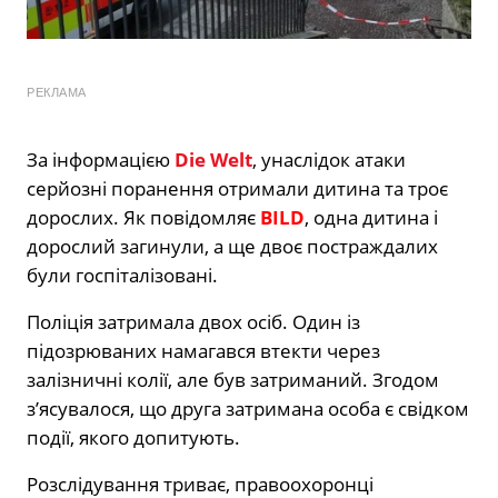
РЕКЛАМА
За інформацією
Die Welt
, унаслідок атаки
серйозні поранення отримали дитина та троє
дорослих. Як повідомляє
BILD
, одна дитина і
дорослий загинули, а ще двоє постраждалих
були госпіталізовані.
Поліція затримала двох осіб. Один із
підозрюваних намагався втекти через
залізничні колії, але був затриманий. Згодом
з’ясувалося, що друга затримана особа є свідком
події, якого допитують.
Розслідування триває, правоохоронці