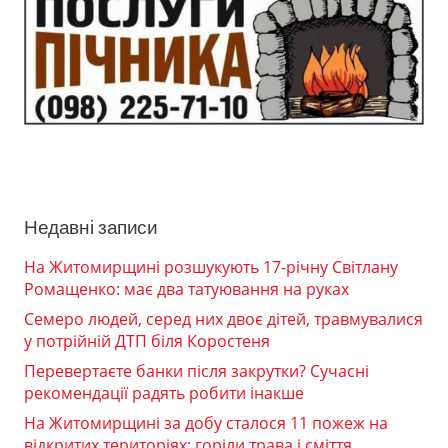
Недавні записи
На Житомирщині розшукують 17-річну Світлану
Ромащенко: має два татуювання на руках
Семеро людей, серед них двоє дітей, травмувалися
у потрійній ДТП біля Коростеня
Перевертаєте банки після закрутки? Сучасні
рекомендації радять робити інакше
На Житомирщині за добу сталося 11 пожеж на
відкритих територіях: горіли трава і сміття