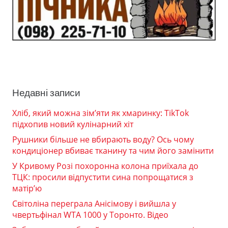
Недавні записи
Хліб, який можна зім’яти як хмаринку: TikTok
підхопив новий кулінарний хіт
Рушники більше не вбирають воду? Ось чому
кондиціонер вбиває тканину та чим його замінити
У Кривому Розі похоронна колона приїхала до
ТЦК: просили відпустити сина попрощатися з
матір’ю
Світоліна переграла Анісімову і вийшла у
чвертьфінал WTA 1000 у Торонто. Відео