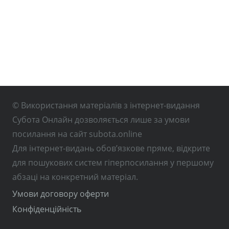
© Використання матеріалів з інтернет-видання
Субота Онлайн дозволяється лише за умови
посилання на сайт subota.online
Для інтернет-видань обов’язкове пряме, відкрите
для пошукових систем гіперпосилання у першому
абзаці на конкретний матеріал.
Умови договору оферти
Конфіденційність