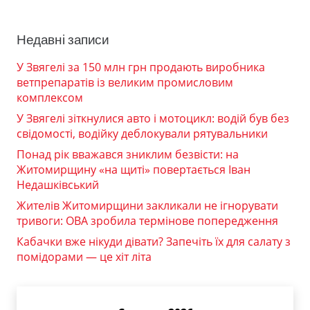
Недавні записи
У Звягелі за 150 млн грн продають виробника
ветпрепаратів із великим промисловим
комплексом
У Звягелі зіткнулися авто і мотоцикл: водій був без
свідомості, водійку деблокували рятувальники
Понад рік вважався зниклим безвісти: на
Житомирщину «на щиті» повертається Іван
Недашківський
Жителів Житомирщини закликали не ігнорувати
тривоги: ОВА зробила термінове попередження
Кабачки вже нікуди дівати? Запечіть їх для салату з
помідорами — це хіт літа