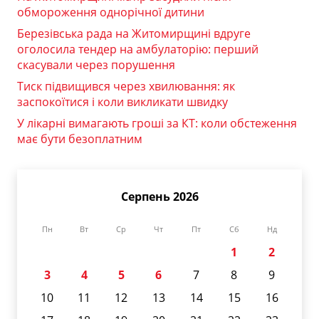
обмороження однорічної дитини
Березівська рада на Житомирщині вдруге
оголосила тендер на амбулаторію: перший
скасували через порушення
Тиск підвищився через хвилювання: як
заспокоїтися і коли викликати швидку
У лікарні вимагають гроші за КТ: коли обстеження
має бути безоплатним
Серпень 2026
Пн
Вт
Ср
Чт
Пт
Сб
Нд
1
2
3
4
5
6
7
8
9
10
11
12
13
14
15
16