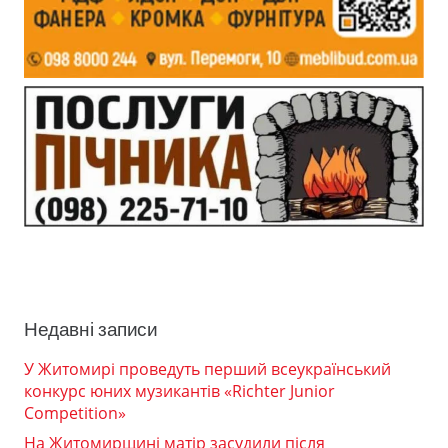
Недавні записи
У Житомирі проведуть перший всеукраїнський
конкурс юних музикантів «Richter Junior
Competition»
На Житомирщині матір засудили після