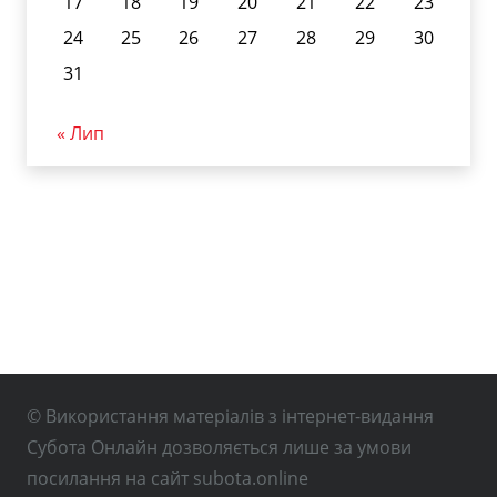
17
18
19
20
21
22
23
24
25
26
27
28
29
30
31
« Лип
© Використання матеріалів з інтернет-видання
Субота Онлайн дозволяється лише за умови
посилання на сайт subota.online