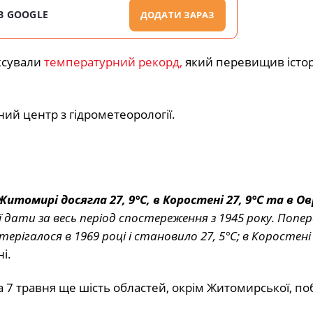
В GOOGLE
ДОДАТИ ЗАРАЗ
ксували
температурний рекорд,
який перевищив істо
й центр з гідрометеорології.
Житомирі досягла 27, 9°C, в Коростені 27, 9°C та в Ов
 дати за весь період спостереження з 1945 року. Попе
рігалося в 1969 році і становило 27, 5°C;
в Коростені 
і.
а 7 травня ще шість областей, окрім Житомирської, п