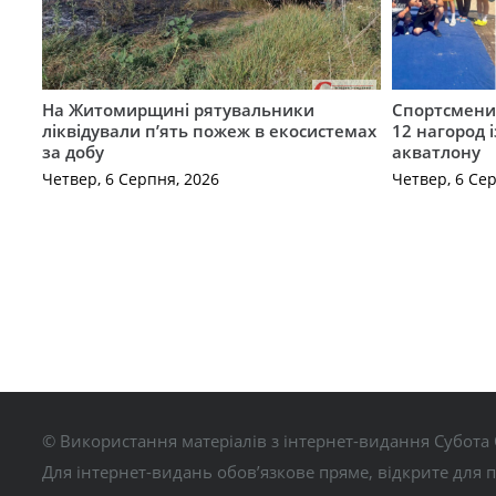
На Житомирщині рятувальники
Спортсмен
ліквідували п’ять пожеж в екосистемах
12 нагород 
за добу
акватлону
Четвер, 6 Серпня, 2026
Четвер, 6 Се
© Використання матеріалів з інтернет-видання Субота 
Для інтернет-видань обов’язкове пряме, відкрите для 