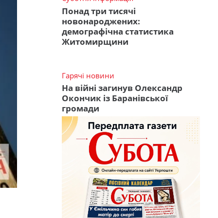
Понад три тисячі
новонароджених:
демографічна статистика
Житомирщини
Гарячі новини
На війні загинув Олександр
Окончик із Баранівської
громади