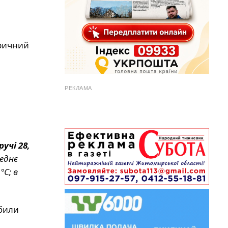
ричний
РЕКЛАМА
ручі 28,
реднє
°C; в
обили