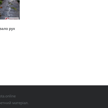
вало рух
ta.online
ретний матеріал.