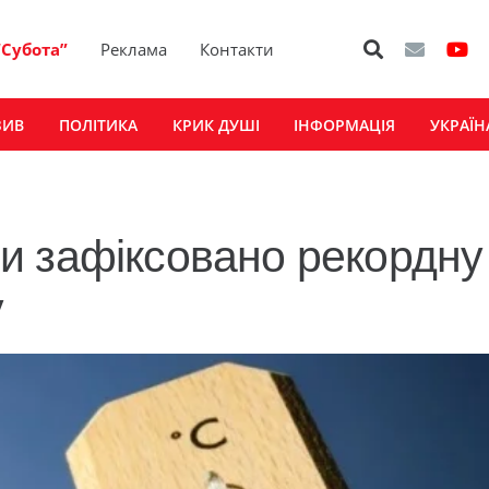
“Субота”
Реклама
Контакти
ЗИВ
ПОЛІТИКА
КРИК ДУШІ
ІНФОРМАЦІЯ
УКРАЇН
и зафіксовано рекордну
у