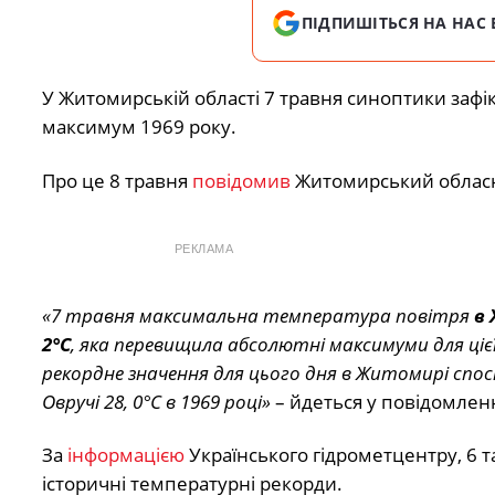
ПІДПИШІТЬСЯ НА НАС 
У Житомирській області 7 травня
синоптики
зафі
максимум 1969 року.
Про це 8 травня
повідомив
Житомирський обласни
РЕКЛАМА
«7 травня максимальна температура повітря
в 
2°C
, яка перевищила абсолютні максимуми для цієї
рекордне значення для цього дня в Житомирі спосте
Овручі 28, 0°C в 1969 році»
– йдеться у повідомленн
За
інформацією
Українського гідрометцентру, 6 т
історичні температурні рекорди.