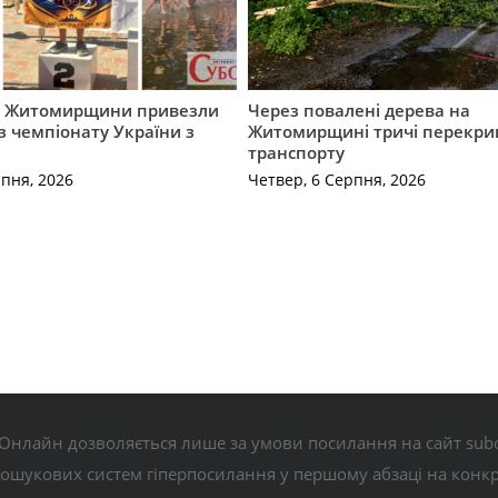
и Житомирщини привезли
Через повалені дерева на
із чемпіонату України з
Житомирщині тричі перекри
транспорту
рпня, 2026
Четвер, 6 Серпня, 2026
Онлайн дозволяється лише за умови посилання на сайт subo
пошукових систем гіперпосилання у першому абзаці на конк