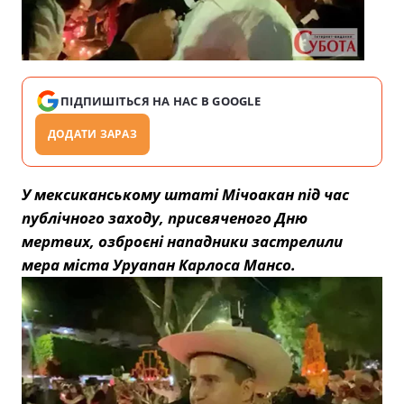
ПІДПИШІТЬСЯ НА НАС В GOOGLE
ДОДАТИ ЗАРАЗ
У мексиканському штаті Мічоакан під час
публічного заходу, присвяченого Дню
мертвих, озброєні нападники застрелили
мера міста Уруапан Карлоса Мансо.