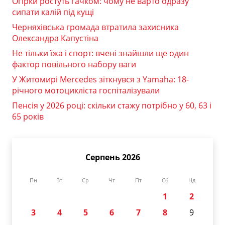
Огірки ростуть гачком: чому не варто одразу
сипати калій під кущі
Черняхівська громада втратила захисника
Олександра Капустіна
Не тільки їжа і спорт: вчені знайшли ще один
фактор повільного набору ваги
У Житомирі Mercedes зіткнувся з Yamaha: 18-
річного мотоцикліста госпіталізували
Пенсія у 2026 році: скільки стажу потрібно у 60, 63 і
65 років
Серпень 2026
Пн
Вт
Ср
Чт
Пт
Сб
Нд
1
2
3
4
5
6
7
8
9