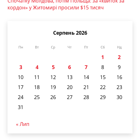
Спочатку Молдова, потім Польща: за «квиток за
кордон» у Житомирі просили $15 тисяч
Серпень 2026
Пн
Вт
Ср
Чт
Пт
Сб
Нд
1
2
3
4
5
6
7
8
9
10
11
12
13
14
15
16
17
18
19
20
21
22
23
24
25
26
27
28
29
30
31
« Лип