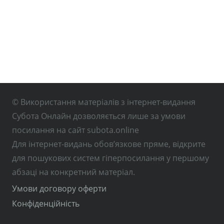
© Використання матеріалів з інтернет-видання
Субота Онлайн дозволяється лише за умови
посилання на сайт subota.online
Для інтернет-видань обов’язкове пряме, відкрите
для пошукових систем гіперпосилання у першому
абзаці на конкретний матеріал.
Умови договору оферти
Конфіденційність