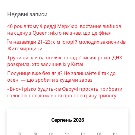
Недавні записи
40 років тому Фредді Мерк’юрі востаннє вийшов
на сцену з Queen: ніхто не знав, що це фінал
Їм назавжди 21–23: сім історій молодих захисників
Житомирщини
Труни висіли на скелях понад 2 тисячі років: ДНК
розкрила, хто залишив їх у Китаї
Полуниця вже без ягід? Не залишайте її так до
осені — що зробити з кущами зараз
«Вночі різко будить»: в Овручі просять прибрати
голосові повідомлення про повітряну тривогу
Серпень 2026
Пн
Вт
Ср
Чт
Пт
Сб
Нд