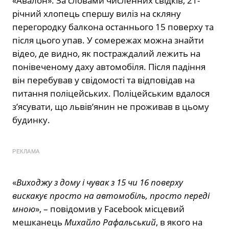
«Авалон». За словами численних свідків, 21-
річний хлопець спершу виліз на скляну
перегородку балкона останнього 15 поверху та
після цього упав. У сомережах можна знайти
відео, де видно, як постраждалий лежить на
понівеченому даху автомобіля. Після падіння
він перебував у свідомості та відповідав на
питання поліцейських. Поліцейським вдалося
з’ясувати, що львів’янин не проживав в цьому
будинку.
РЕКЛАМА
«
Виходжу з дому і чувак з 15 чи 16 поверху
вискакує просто на автомобіль, просто переді
мною
», – повідомив у Facebook місцевий
мешканець
Михайло Рафальський
, в якого на