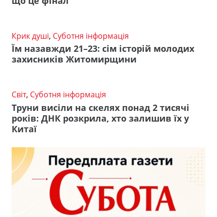
що це фінал
Крик душі
,
Суботня інформація
Їм назавжди 21–23: сім історій молодих
захисників Житомирщини
Світ
,
Суботня інформація
Труни висіли на скелях понад 2 тисячі
років: ДНК розкрила, хто залишив їх у
Китаї