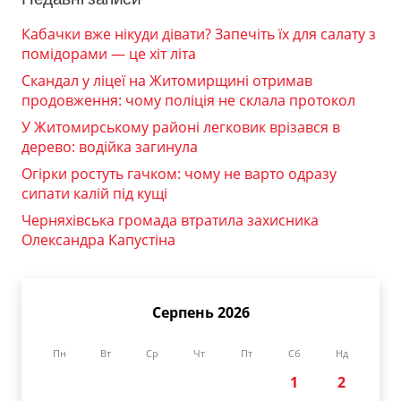
Кабачки вже нікуди дівати? Запечіть їх для салату з
помідорами — це хіт літа
Скандал у ліцеї на Житомирщині отримав
продовження: чому поліція не склала протокол
У Житомирському районі легковик врізався в
дерево: водійка загинула
Огірки ростуть гачком: чому не варто одразу
сипати калій під кущі
Черняхівська громада втратила захисника
Олександра Капустіна
Серпень 2026
Пн
Вт
Ср
Чт
Пт
Сб
Нд
1
2