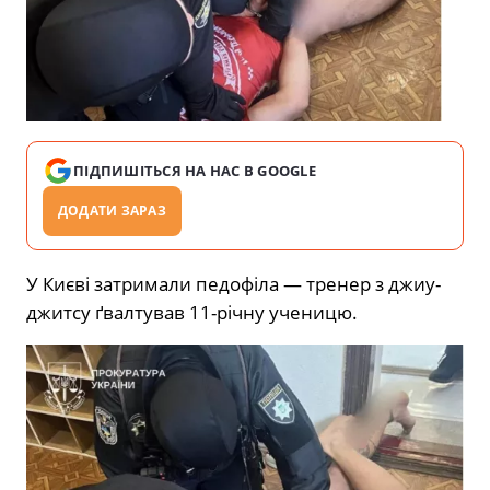
ПІДПИШІТЬСЯ НА НАС В GOOGLE
ДОДАТИ ЗАРАЗ
У Києві
затримали педофіла — тренер з джиу-
джитсу ґвалтував 11-річну ученицю.