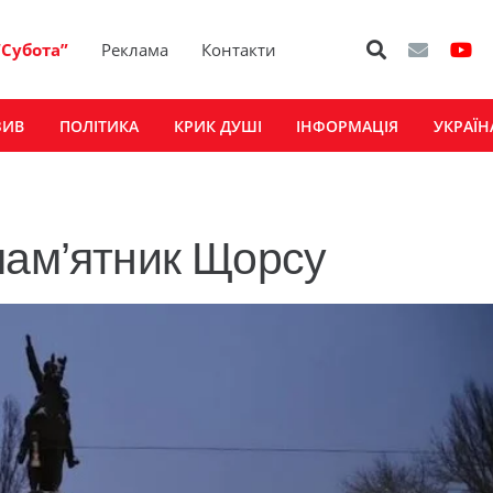
“Субота”
Реклама
Контакти
ЗИВ
ПОЛІТИКА
КРИК ДУШІ
ІНФОРМАЦІЯ
УКРАЇН
пам’ятник Щорсу