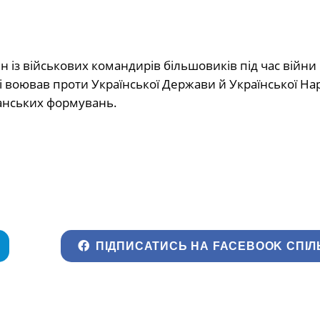
 із військових командирів більшовиків під час війни
 і воював проти Української Держави й Української На
анських формувань.
ПІДПИСАТИСЬ НА FACEBOOK СПІЛ