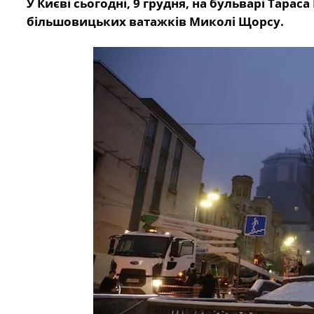
У Києві сьогодні, 9 грудня, на бульварі Тар
більшовицьких ватажків Миколі Щорсу.