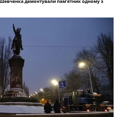
аса Шевченка демонтували пам’ятник одному з