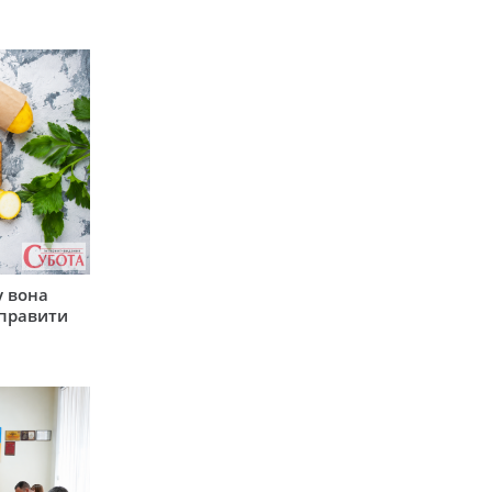
у вона
иправити