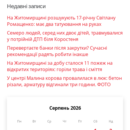
Недавні записи
На Житомирщині розшукують 17-річну Світлану
Ромащенко: має два татуювання на руках
Семеро людей, серед них двоє дітей, травмувалися
у потрійній ДТП біля Коростеня
Перевертаєте банки після закрутки? Сучасні
рекомендації радять робити інакше
На Житомирщині за добу сталося 11 пожеж на
відкритих територіях: горіли трава і сміття
У центрі Малина корова провалилася в люк: бетон
різали, арматуру відгинали три години. ФОТО
Серпень 2026
Пн
Вт
Ср
Чт
Пт
Сб
Нд