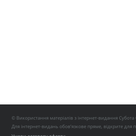
© Використання матеріалів з інтернет-видання Субота 
Для інтернет-видань обов’язкове пряме, відкрите для 
Умови договору оферти