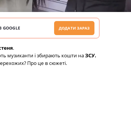
В GOOGLE
ДОДАТИ ЗАРАЗ
стеня
.
ють музиканти і збирають кошти на
ЗСУ.
перехожих? Про це в сюжеті.