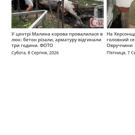
У центрі Малина корова провалилася в
На Херсонщи
люк: бетон різали, арматуру відгинали
головний се
три години. ФОТО
Овруччини
Субота, 8 Серпня, 2026
П’ятниця, 7 С