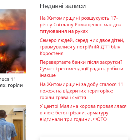
Недавні записи
На Житомирщині розшукують 17-
річну Світлану Ромащенко: має два
татуювання на руках
Семеро людей, серед них двоє дітей,
травмувалися у потрійній ДТП біля
Коростеня
Перевертаєте банки після закрутки?
Сучасні рекомендації радять робити
інакше
лося 11
На Житомирщині за добу сталося 11
ях: горіли
пожеж на відкритих територіях:
горіли трава і сміття
У центрі Малина корова провалилася
в люк: бетон різали, арматуру
відгинали три години. ФОТО