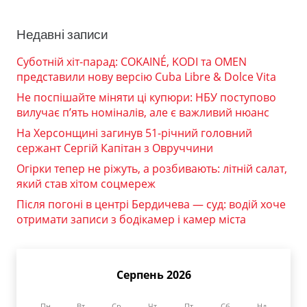
Недавні записи
Суботній хіт-парад: COKAINÉ, KODI та OMEN
представили нову версію Cuba Libre & Dolce Vita
Не поспішайте міняти ці купюри: НБУ поступово
вилучає п’ять номіналів, але є важливий нюанс
На Херсонщині загинув 51-річний головний
сержант Сергій Капітан з Овруччини
Огірки тепер не ріжуть, а розбивають: літній салат,
який став хітом соцмереж
Після погоні в центрі Бердичева — суд: водій хоче
отримати записи з бодікамер і камер міста
Серпень 2026
Пн
Вт
Ср
Чт
Пт
Сб
Нд