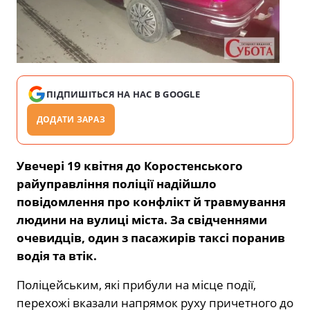
ПІДПИШІТЬСЯ НА НАС В GOOGLE
ДОДАТИ ЗАРАЗ
Увечері 19 квітня до Коростенського
райуправління поліції надійшло
повідомлення про конфлікт й травмування
людини на вулиці міста. За свідченнями
очевидців, один з пасажирів таксі поранив
водія та втік.
Поліцейським, які прибули на місце події,
перехожі вказали напрямок руху причетного до