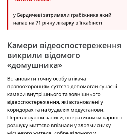
у Бердичеві затримали грабіжника який
напав на 71 річну лікарку в її кабінеті
Камери відеоспостереження
викрили відомого
«домушника»
Встановити точну особу втікача
правоохоронцям суттєво допомогли сучасні
камери внутрішнього та зовнішнього
відеоспостереження, які встановлені у
коридорах та на будівлях медустанови.
Переглянувши записи, оперативники карного
розшуку миттєво впізнали у зловмиснику
місцевого жителя, добре відомого у