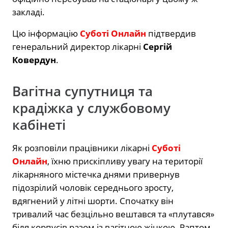
закладі.
Цю інформацію
Суботі Онлайн
підтвердив
генеральний директор лікарні
Сергій
Ковердун
.
Вагітна супутниця та
крадіжка у службовому
кабінеті
Як розповіли працівники лікарні
Суботі
Онлайн
, їхню прискіпливу увагу на території
лікарняного містечка днями привернув
підозрілий чоловік середнього зросту,
вдягнений у літні шорти. Спочатку він
тривалий час безцільно вештався та «плутався»
біля корпусів разом із вагітною жінкою. Раптом,