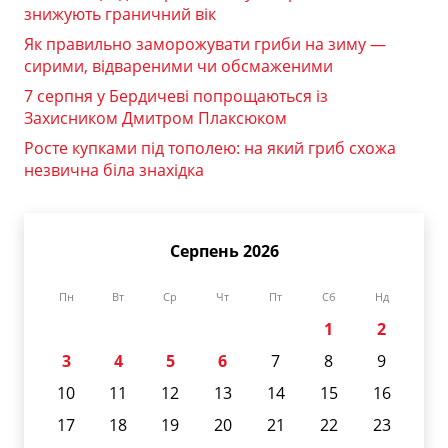
знижують граничний вік
Як правильно заморожувати гриби на зиму —
сирими, відвареними чи обсмаженими
7 серпня у Бердичеві попрощаються із
Захисником Дмитром Плаксюком
Росте купками під тополею: на який гриб схожа
незвична біла знахідка
Серпень 2026
Пн
Вт
Ср
Чт
Пт
Сб
Нд
1
2
3
4
5
6
7
8
9
10
11
12
13
14
15
16
17
18
19
20
21
22
23