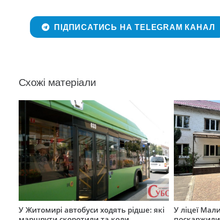
ПІДПИСАТИСЬ НА TELEGRAM КАНАЛ
Схожі матеріали
У Житомирі автобуси ходять рідше: які
У ліцеї Мал
маршрути скоротили та коли
поскаржилис