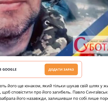
В GOOGLE
ДОДАТИ ЗАРАЗ
ть його ще юнаком, який тільки шукав свій шлях у жит
, щоб сповістити про його загибель. Павло Сингаївсь
а забрала його назавжди, залишивши по собі лише по