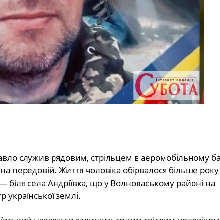
 Павло служив рядовим, стрільцем в аеромобільному ба
 на передовій. Життя чоловіка обірвалося більше року 
 — біля села Андріївка, що у Волноваському районі на
р української землі.
аївський назавжди залишиться тим світлим чоловіком