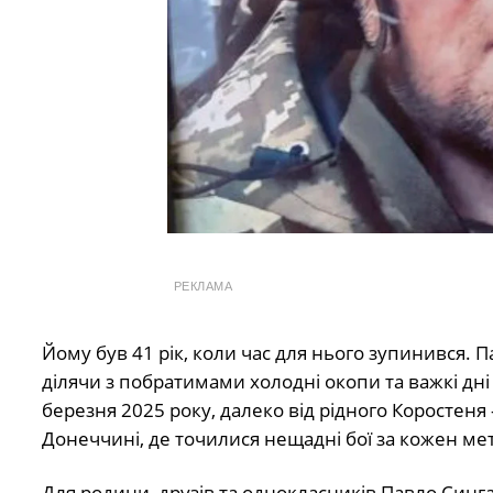
РЕКЛАМА
Йому був 41 рік, коли час для нього зупинився.
ділячи з побратимами холодні окопи та важкі дні
березня 2025 року, далеко від рідного Коростеня
Донеччині, де точилися нещадні бої за кожен мет
Для родини, друзів та однокласників Павло Синг