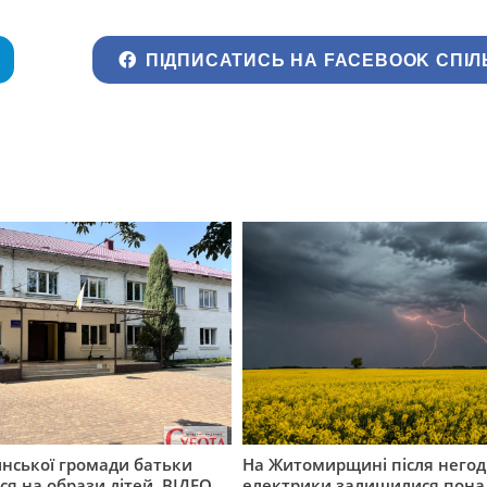
ПІДПИСАТИСЬ НА FACEBOOK СПІЛ
инської громади батьки
На Житомирщині після негод
я на образи дітей. ВІДЕО
електрики залишилися понад