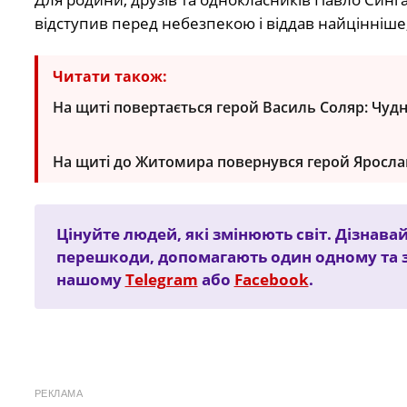
відступив перед небезпекою і віддав найцінніше,
Читати також:
На щиті повертається герой Василь Соляр: Чуд
На щиті до Житомира повернувся герой Яросла
Цінуйте людей, які змінюють світ. Дізнавай
перешкоди, допомагають один одному та 
нашому
Telegram
або
Facebook
.
РЕКЛАМА