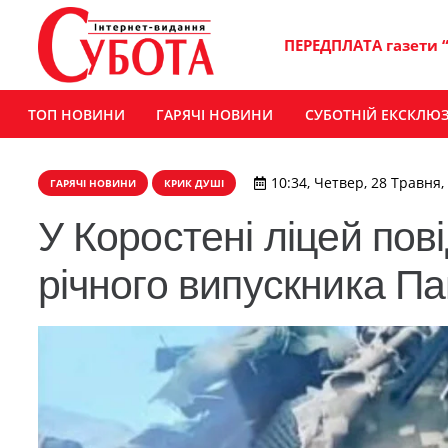
ПЕРЕДПЛАТА газети 
ТОП НОВИНИ
ГАРЯЧІ НОВИНИ
СУБОТНІЙ ЕКСКЛЮ
10:34, Четвер, 28 Травня,
ГАРЯЧІ НОВИНИ
КРИК ДУШІ
У Коростені ліцей пов
річного випускника Па