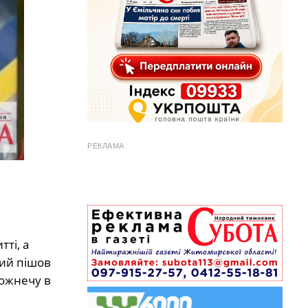
РЕКЛАМА
ті, а
кий пішов
рожнечу в