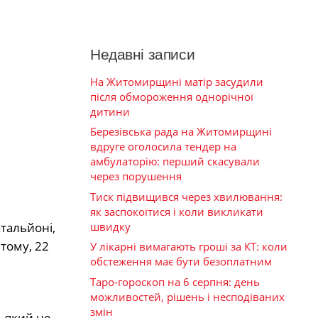
Недавні записи
На Житомирщині матір засудили
після обмороження однорічної
дитини
Березівська рада на Житомирщині
вдруге оголосила тендер на
амбулаторію: перший скасували
через порушення
Тиск підвищився через хвилювання:
як заспокоїтися і коли викликати
швидку
тальйоні,
тому, 22
У лікарні вимагають гроші за КТ: коли
обстеження має бути безоплатним
Таро-гороскоп на 6 серпня: день
можливостей, рішень і несподіваних
змін
, який не