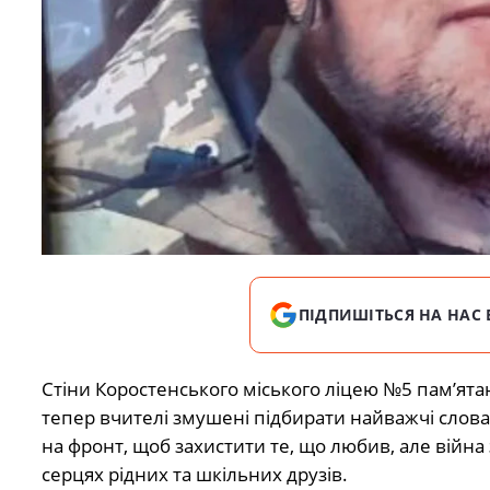
ПІДПИШІТЬСЯ НА НАС 
Стіни Коростенського міського ліцею №5 пам’ятаю
тепер вчителі змушені підбирати найважчі слова
на фронт, щоб захистити те, що любив, але війн
серцях рідних та шкільних друзів.