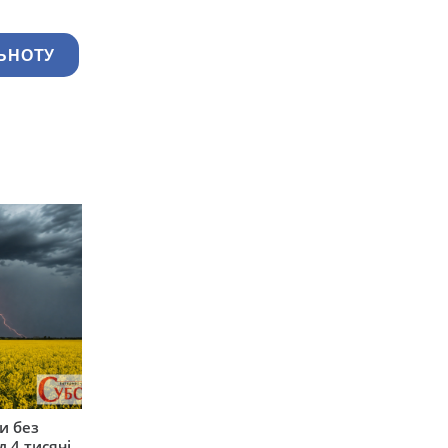
ЬНОТУ
и без
 4 тисячі