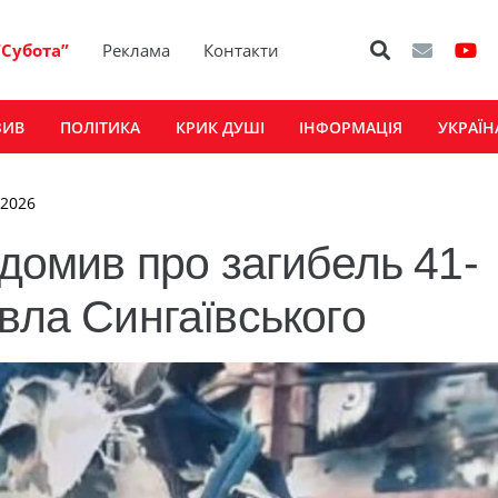
“Субота”
Реклама
Контакти
ЗИВ
ПОЛІТИКА
КРИК ДУШІ
ІНФОРМАЦІЯ
УКРАЇН
 2026
ідомив про загибель 41-
вла Сингаївського