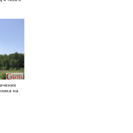
начених
зника на