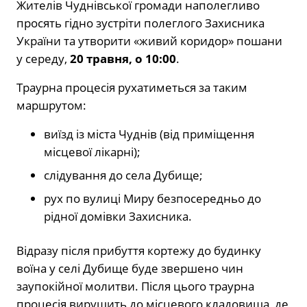
Жителів Чуднівської громади наполегливо
просять гідно зустріти полеглого Захисника
України та утворити «живий коридор» пошани
у середу,
20 травня, о 10:00
.
Траурна процесія рухатиметься за таким
маршрутом:
виїзд із міста Чуднів (від приміщення
місцевої лікарні);
слідування до села Дубище;
рух по вулиці Миру безпосередньо до
рідної домівки Захисника.
Відразу після прибуття кортежу до будинку
воїна у селі Дубище буде звершено чин
заупокійної молитви. Після цього траурна
процесія вирушить до місцевого кладовища, де