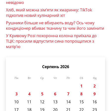
невідомо
Хліб, який можна зім’яти як хмаринку: TikTok
підхопив новий кулінарний хіт
Рушники більше не вбирають воду? Ось чому
кондиціонер вбиває тканину та чим його замінити
У Кривому Розі похоронна колона приїхала до
ТЦК: просили відпустити сина попрощатися з
матір’ю
Серпень 2026
Пн
Вт
Ср
Чт
Пт
Сб
Нд
1
2
3
4
5
6
7
8
9
10
11
12
13
14
15
16
17
18
19
20
21
22
23