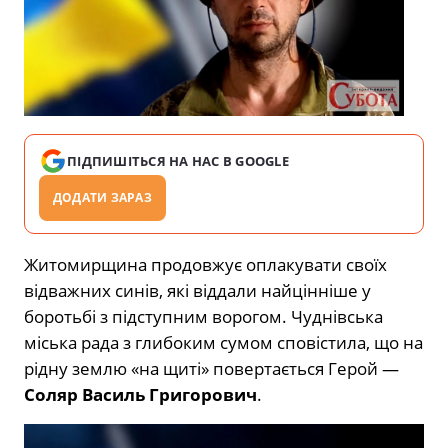
ПІДПИШІТЬСЯ НА НАС В GOOGLE
ДОДАТИ ЗАРАЗ
Житомирщина продовжує оплакувати своїх
відважних синів, які віддали найцінніше у
боротьбі з підступним ворогом. Чуднівська
міська рада з глибоким сумом сповістила, що на
рідну землю «на щиті» повертається Герой —
Соляр Василь Григорович
.