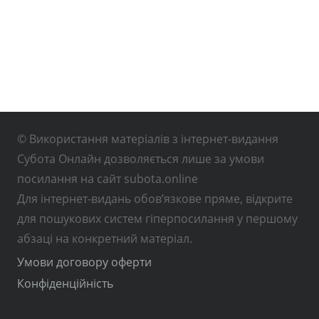
© Використання матеріалів з інтернет-видання
Субота Онлайн дозволяється лише за умови
посилання на сайт subota.online
Для інтернет-видань обов’язкове пряме, відкрите
для пошукових систем гіперпосилання у першому
абзаці на конкретний матеріал.
Умови договору оферти
Конфіденційність