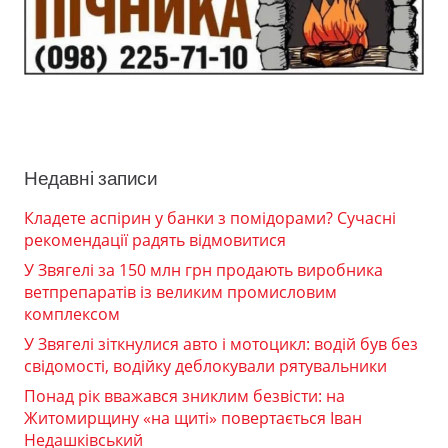
Недавні записи
Кладете аспірин у банки з помідорами? Сучасні
рекомендації радять відмовитися
У Звягелі за 150 млн грн продають виробника
ветпрепаратів із великим промисловим
комплексом
У Звягелі зіткнулися авто і мотоцикл: водій був без
свідомості, водійку деблокували рятувальники
Понад рік вважався зниклим безвісти: на
Житомирщину «на щиті» повертається Іван
Недашківський