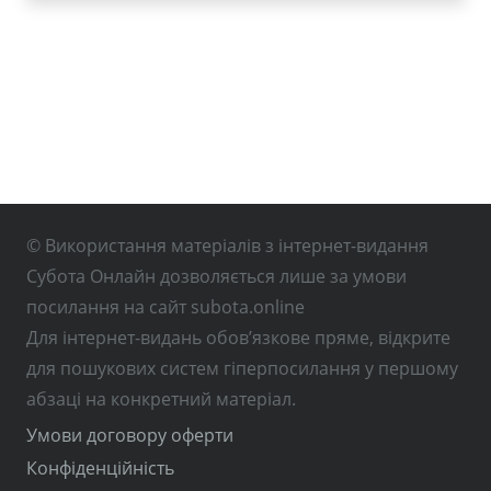
© Використання матеріалів з інтернет-видання
Субота Онлайн дозволяється лише за умови
посилання на сайт subota.online
Для інтернет-видань обов’язкове пряме, відкрите
для пошукових систем гіперпосилання у першому
абзаці на конкретний матеріал.
Умови договору оферти
Конфіденційність