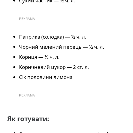
Сухий часник — ½ ч. л.
РЕКЛАМА
Паприка (солодка) — ½ ч. л.
Чорний мелений перець — ½ ч. л.
Кориця — ½ ч. л.
Коричневий цукор — 2 ст. л.
Сік половини лимона
РЕКЛАМА
Як готувати: