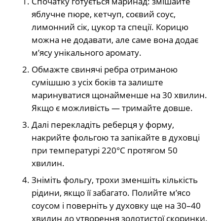
Спочатку готується маринад: змішайте
яблучне пюре, кетчуп, соєвий соус,
лимонний сік, цукор та спеції. Корицю
можна не додавати, але саме вона додає
м’ясу унікального аромату.
Обмажте свинячі ребра отриманою
сумішшю з усіх боків та залиште
маринуватися щонайменше на 30 хвилин.
Якщо є можливість — тримайте довше.
Далі перекладіть реберця у форму,
накрийте фольгою та запікайте в духовці
при температурі 220°C протягом 50
хвилин.
Зніміть фольгу, трохи зменшіть кількість
рідини, якщо її забагато. Полийте м’ясо
соусом і поверніть у духовку ще на 30–40
хвилин до утворення золотистої скоринки.