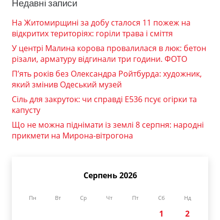
Недавні записи
На Житомирщині за добу сталося 11 пожеж на
відкритих територіях: горіли трава і сміття
У центрі Малина корова провалилася в люк: бетон
різали, арматуру відгинали три години. ФОТО
П’ять років без Олександра Ройтбурда: художник,
який змінив Одеський музей
Сіль для закруток: чи справді Е536 псує огірки та
капусту
Що не можна піднімати із землі 8 серпня: народні
прикмети на Мирона-вітрогона
Серпень 2026
Пн
Вт
Ср
Чт
Пт
Сб
Нд
1
2