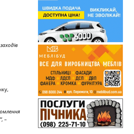
заходів
нку,
домлення
”,
–