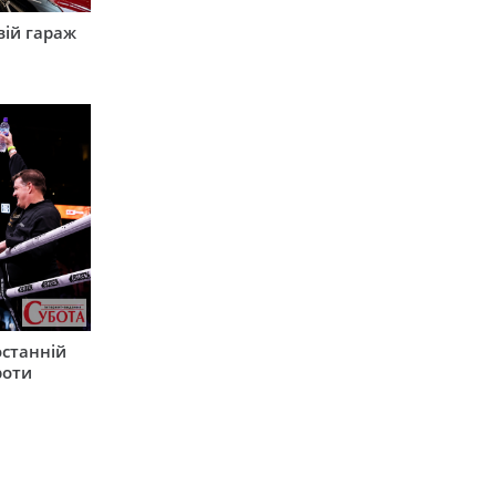
вій гараж
останній
роти