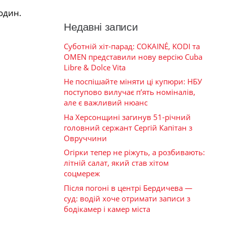
один.
Недавні записи
Суботній хіт-парад: COKAINÉ, KODI та
OMEN представили нову версію Cuba
Libre & Dolce Vita
Не поспішайте міняти ці купюри: НБУ
поступово вилучає п’ять номіналів,
але є важливий нюанс
На Херсонщині загинув 51-річний
головний сержант Сергій Капітан з
Овруччини
Огірки тепер не ріжуть, а розбивають:
літній салат, який став хітом
соцмереж
Після погоні в центрі Бердичева —
суд: водій хоче отримати записи з
бодікамер і камер міста