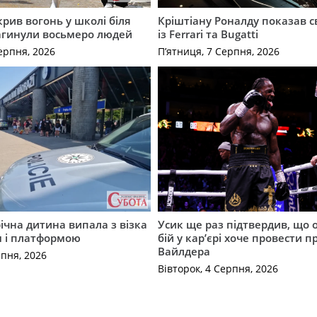
крив вогонь у школі біля
Кріштіану Роналду показав с
агинули восьмеро людей
із Ferrari та Bugatti
ерпня, 2026
П’ятниця, 7 Серпня, 2026
річна дитина випала з візка
Усик ще раз підтвердив, що 
м і платформою
бій у кар’єрі хоче провести п
Вайлдера
рпня, 2026
Вівторок, 4 Серпня, 2026