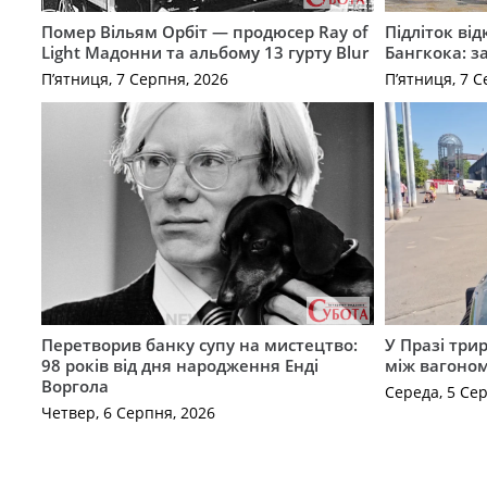
Помер Вільям Орбіт — продюсер Ray of
Підліток від
Light Мадонни та альбому 13 гурту Blur
Бангкока: з
П’ятниця, 7 Серпня, 2026
П’ятниця, 7 С
Перетворив банку супу на мистецтво:
У Празі три
98 років від дня народження Енді
між вагоно
Воргола
Середа, 5 Се
Четвер, 6 Серпня, 2026