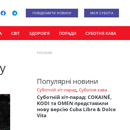
ПОВІДОМИТИ НОВИНУ
МОЯ СУБОТА
А
СВІТ
ЗДОРОВ’Я
ПОРАДИ
СУБОТНЯ КАВА
РЕКЛАМА
 у
Популярні новини
Суботній хіт-парад
,
Суботня кава
Суботній хіт-парад: COKAINÉ,
KODI та OMEN представили
нову версію Cuba Libre & Dolce
Vita