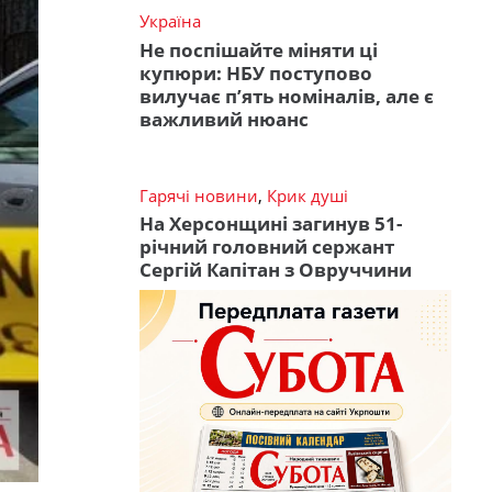
Україна
Не поспішайте міняти ці
купюри: НБУ поступово
вилучає п’ять номіналів, але є
важливий нюанс
Гарячі новини
,
Крик душі
На Херсонщині загинув 51-
річний головний сержант
Сергій Капітан з Овруччини