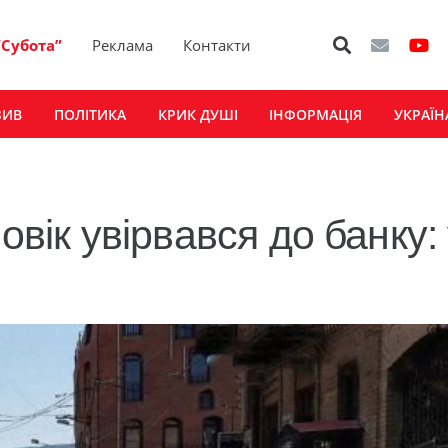
“Субота”
Реклама
Контакти
ЗИВ
ПОЛІТИКА
КРИК ДУШІ
ІНФОРМАЦІЯ
УКРАЇН
овік увірвався до банку: