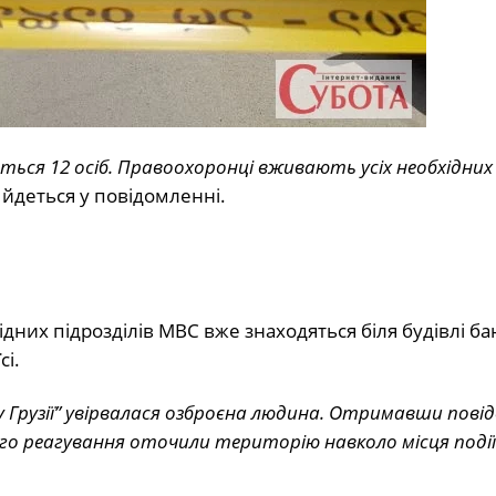
ться 12 осіб. Правоохоронці вживають усіх необхідних 
йдеться у повідомленні.
дних підрозділів МВС вже знаходяться біля будівлі ба
сі.
ку Грузії” увірвалася озброєна людина. Отримавши пові
ого реагування оточили територію навколо місця події