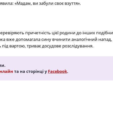
вила: «Мадам, ви забули своє взуття».
перевіряють причетність цієї родини до інших подібни
ерка вже допомагала сину вчинити аналогічний напад,
під вартою, триває досудове розслідування.
ми.
Онлайн
та на сторінці у
Facebook
.