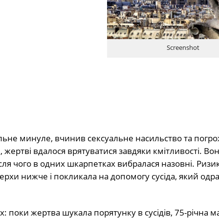
Screenshot
ьне минуле, вчинив сексуальне насильство та погр
жертві вдалося врятуватися завдяки кмітливості. Во
ісля чого в одних шкарпетках вибралася назовні. Риз
ерхи нижче і покликала на допомогу сусіда, який одр
х: поки жертва шукала порятунку в сусідів, 75-річна м