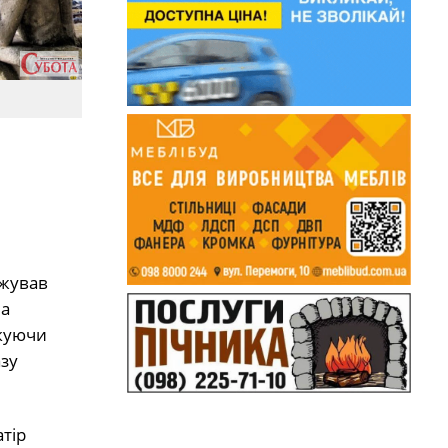
ожував
на
икуючи
азу
атір