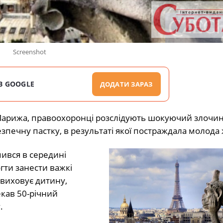
Screenshot
В GOOGLE
ДОДАТИ ЗАРАЗ
 Парижа, правоохоронці розслідують шокуючий злочин.
езпечну пастку, в результаті якої постраждала молода 
пився в середині
гти занести важкі
 виховує дитину,
екав 50-річний
.