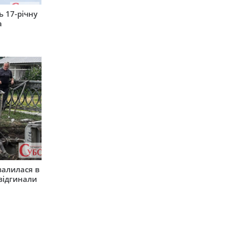
 17-річну
а
валилася в
 відгинали