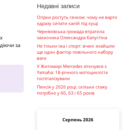
Недавні записи
Огірки ростуть гачком: чому не варто
одразу сипати калій під кущі
Черняхівська громада втратила
х
захисника Олександра Капустіна
 діючи за
Не тільки їжа і спорт: вчені знайшли
ще один фактор повільного набору
ваги
У Житомирі Mercedes зіткнувся з
Yamaha: 18-річного мотоцикліста
госпіталізували
Пенсія у 2026 році: скільки стажу
потрібно у 60, 63 і 65 років
Серпень 2026