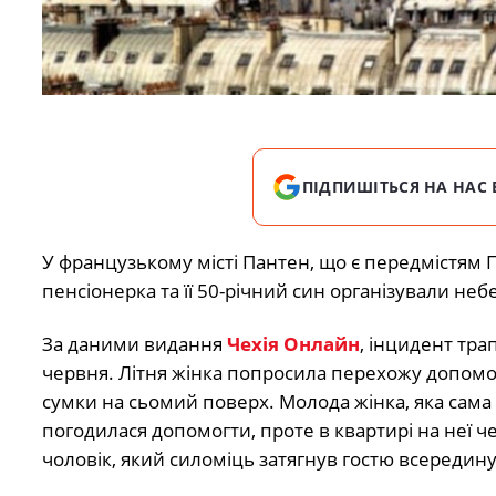
ПІДПИШІТЬСЯ НА НАС 
У французькому місті Пантен, що є передмістям
пенсіонерка та її 50-річний син організували неб
За даними видання
Чехія Онлайн
, інцидент тра
червня. Літня жінка попросила перехожу допомо
сумки на сьомий поверх. Молода жінка, яка сама
погодилася допомогти, проте в квартирі на неї ч
чоловік, який силоміць затягнув гостю всередину