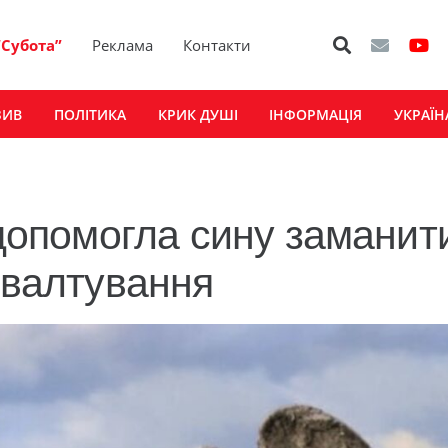
“Субота”
Реклама
Контакти
ЗИВ
ПОЛІТИКА
КРИК ДУШІ
ІНФОРМАЦІЯ
УКРАЇН
 допомогла сину заманит
ґвалтування