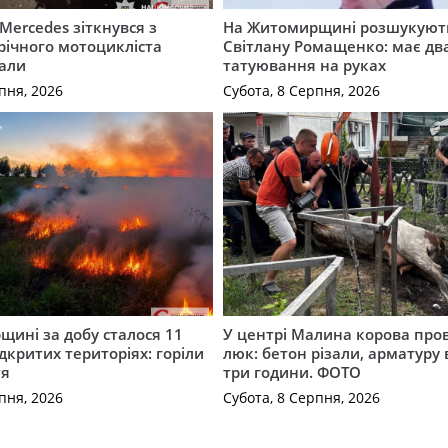
Mercedes зіткнувся з
На Житомирщині розшукують
річного мотоцикліста
Світлану Ромащенко: має дв
вали
татуювання на руках
пня, 2026
Субота, 8 Серпня, 2026
ині за добу сталося 11
У центрі Малина корова про
дкритих територіях: горіли
люк: бетон різали, арматуру
тя
три години. ФОТО
пня, 2026
Субота, 8 Серпня, 2026