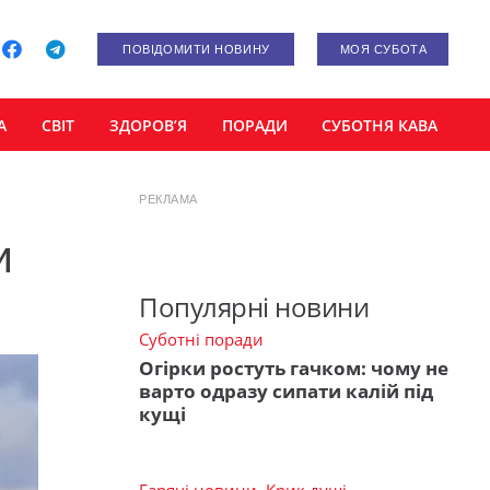
ПОВІДОМИТИ НОВИНУ
МОЯ СУБОТА
А
СВІТ
ЗДОРОВ’Я
ПОРАДИ
СУБОТНЯ КАВА
РЕКЛАМА
и
Популярні новини
Суботні поради
Огірки ростуть гачком: чому не
варто одразу сипати калій під
кущі
Гарячі новини
,
Крик душі