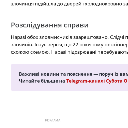
злочинця підійшла до дверей і холоднокровно зая
Розслідування справи
Наразі обох зловмисників заарештовано. Слідчі 
злочинів. Існує версія, що 22 роки тому пенсіон
схожою схемою. Наразі підозрювані перебувають 
Важливі новини та пояснення — поруч із ва
Читайте більше на
Telegram-каналі
Субота 
РЕКЛАМА