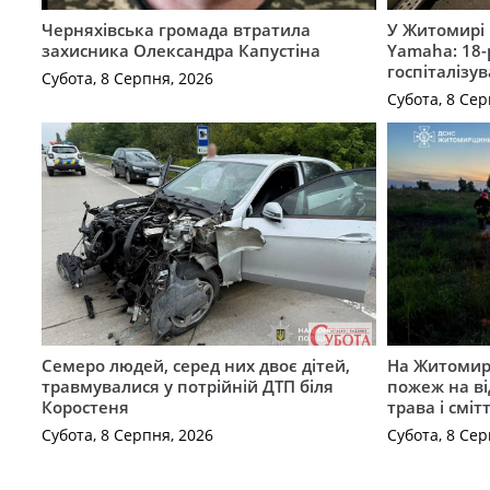
Черняхівська громада втратила
У Житомирі 
захисника Олександра Капустіна
Yamaha: 18-
госпіталізу
Субота, 8 Серпня, 2026
Субота, 8 Сер
Семеро людей, серед них двоє дітей,
На Житомирщ
травмувалися у потрійній ДТП біля
пожеж на ві
Коростеня
трава і сміт
Субота, 8 Серпня, 2026
Субота, 8 Сер