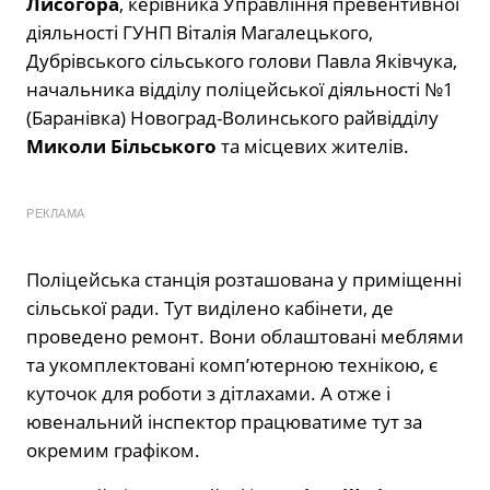
Лисогора
, керівника Управління превентивної
діяльності ГУНП Віталія Магалецького,
Дубрівського сільського голови Павла Яківчука,
начальника відділу поліцейської діяльності №1
(Баранівка) Новоград-Волинського райвідділу
Миколи Більського
та місцевих жителів.
РЕКЛАМА
Поліцейська станція розташована у приміщенні
сільської ради. Тут виділено кабінети, де
проведено ремонт. Вони облаштовані меблями
та укомплектовані комп’ютерною технікою, є
куточок для роботи з дітлахами. А отже і
ювенальний інспектор працюватиме тут за
окремим графіком.