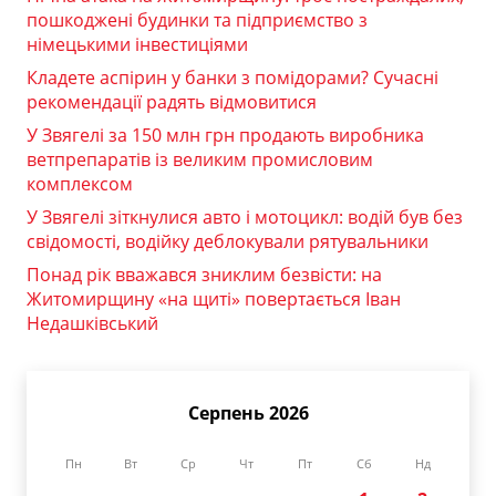
пошкоджені будинки та підприємство з
німецькими інвестиціями
Кладете аспірин у банки з помідорами? Сучасні
рекомендації радять відмовитися
У Звягелі за 150 млн грн продають виробника
ветпрепаратів із великим промисловим
комплексом
У Звягелі зіткнулися авто і мотоцикл: водій був без
свідомості, водійку деблокували рятувальники
Понад рік вважався зниклим безвісти: на
Житомирщину «на щиті» повертається Іван
Недашківський
Серпень 2026
Пн
Вт
Ср
Чт
Пт
Сб
Нд