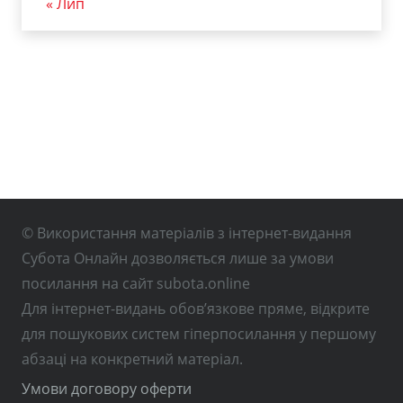
« Лип
© Використання матеріалів з інтернет-видання
Субота Онлайн дозволяється лише за умови
посилання на сайт subota.online
Для інтернет-видань обов’язкове пряме, відкрите
для пошукових систем гіперпосилання у першому
абзаці на конкретний матеріал.
Умови договору оферти