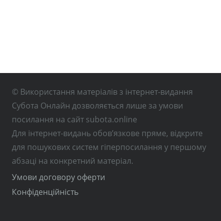
© Використання матеріалів з інтернет-видання
Субота Онлайн дозволяється лише за умови
посилання на сайт subota.online
Для інтернет-видань обов’язкове пряме, відкрите
для пошукових систем гіперпосилання у першому
абзаці на конкретний матеріал.
Умови договору оферти
Конфіденційність