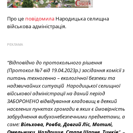
Про це
повідомила
Народицька селищна
військова адміністрація.
РЕКЛАМА
“Відповідно до протокольного рішення
(Протокол №7 від 19.04.2023р.) засідання комісії з
питань техногенно – екологічної безпеки та
надзвичайних ситуацій Народицької селищної
військової адміністрації на даний період
ЗАБОРОНЕНО відвідування кладовищ в деякий
населених пунктах громади в яких є ймовірність
забруднення вибухонебезпечними предметами, а
саме:
Вільхова, Ровба, Довгий Ліс, Мотилі,
Омельники, Ноздрище, Старе Шарне, Тичків
“
,
–