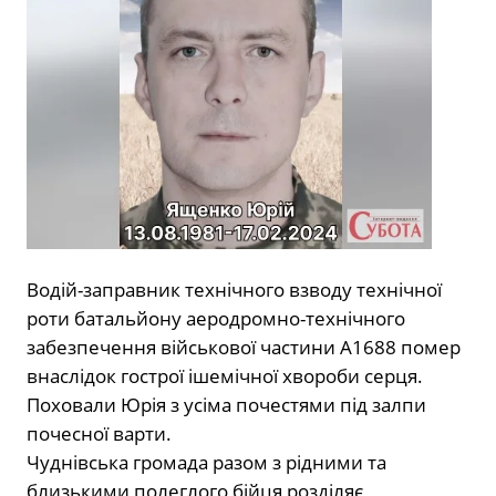
Водій-заправник технічного взводу технічної
роти батальйону аеродромно-технічного
забезпечення військової частини А1688 помер
внаслідок гострої ішемічної хвороби серця.
Поховали Юрія з усіма почестями під залпи
почесної варти.
Чуднівська громада разом з рідними та
близькими полеглого бійця розділяє