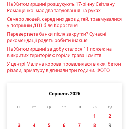
На Житомирщині розшукують 17-річну Світлану
Ромащенко: має два татуювання на руках
Семеро людей, серед них двоє дітей, травмувалися
у потрійній ДТП біля Коростеня
Перевертаєте банки після закрутки? Сучасні
рекомендації радять робити інакше
На Житомирщині за добу сталося 11 пожеж на
відкритих територіях: горіли трава і сміття
У центрі Малина корова провалилася в люк: бетон
різали, арматуру відгинали три години. ФОТО
Серпень 2026
Пн
Вт
Ср
Чт
Пт
Сб
Нд
1
2
3
4
5
6
7
8
9