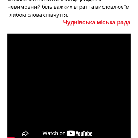
невимовний біль важких втрат та висловлює їм
глибокі слова співчуття.
Чуднівська міська рада