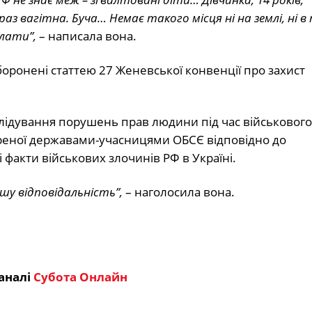
вагітна. Буча… Немає такого місця ні на землі, ні в п
лати”,
– написала вона.
боронені статтею 27 Женевської конвенції про захист
лідування порушень прав людини під час військового
вореної державами-учасницями ОБСЄ відповідно до
 факти військових злочинів РФ в Україні.
у відповідальність”,
– наголосила вона.
аналі
Субота Онлайн