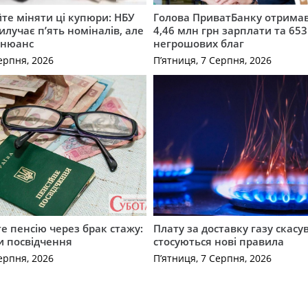
те міняти ці купюри: НБУ
Голова ПриватБанку отримав
илучає п’ять номіналів, але
4,46 млн грн зарплати та 653
 нюанс
негрошових благ
ерпня, 2026
П’ятниця, 7 Серпня, 2026
е пенсію через брак стажу:
Плату за доставку газу скасу
и посвідчення
стосуються нові правила
ерпня, 2026
П’ятниця, 7 Серпня, 2026