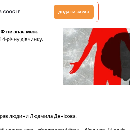
В GOOGLE
ДОДАТИ ЗАРАЗ
РФ не знає меж.
14-річну дівчинку.
прав людини Людмила Денісова.
 не знає меж – зґвалтовані діти… Дівчинка, 14 років,