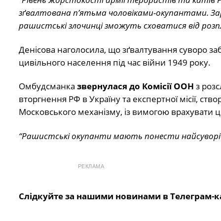
зґвалтована п’ятьма чоловіками-окупантами. Зараз 
рашистські злочинці зможуть сховатися від розп
Денісова наголосила, що зґвалтування суворо за
цивільного населення під час війни 1949 року.
Омбудсманка
звернулася до Комісії ООН
з розс
вторгнення РФ в Україну та експертної місії, ст
Московського механізму, із вимогою врахувати ці
“Рашистські окупанти мають понести найсуворіш
РЕКЛАМА
Слідкуйте за нашими новинами в Телеграм-к