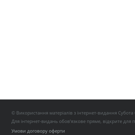
© Використання матеріалів з інтернет-видання Субота 
Для інтернет-видань обов’язкове пряме, відкрите для 
Умови договору оферти