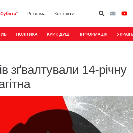
“Субота”
Реклама
Контакти
ЗИВ
ПОЛІТИКА
КРИК ДУШІ
ІНФОРМАЦІЯ
УКРАЇН
ів зґвалтували 14-річну
агітна