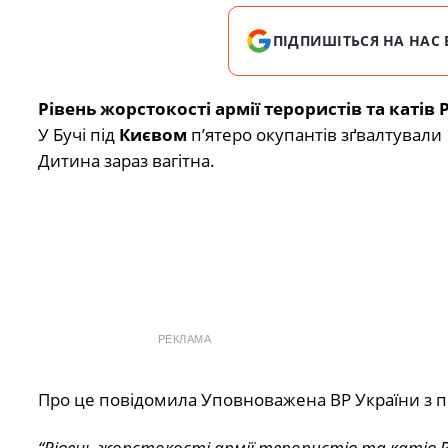
ПІДПИШІТЬСЯ НА НАС 
Рівень жорстокості армії терористів та катів 
У Бучі під
Києвом
п’ятеро окупантів зґвалтували 
Дитина зараз вагітна.
РЕКЛАМА
Про це повідомила Уповноважена ВР України з 
“Рівень жорстокості армії терористів та катів РФ