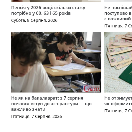
Пенсія у 2026 році: скільки стажу
Не поспішай
потрібно у 60, 63 і 65 років
поступово в
є важливий
Субота, 8 Серпня, 2026
П’ятниця, 7 С
Не як на бакалаврат: з 7 серпня
Не отримуєт
почався вступ до аспірантури — що
як оформит
важливо знати
П’ятниця, 7 С
П’ятниця, 7 Серпня, 2026