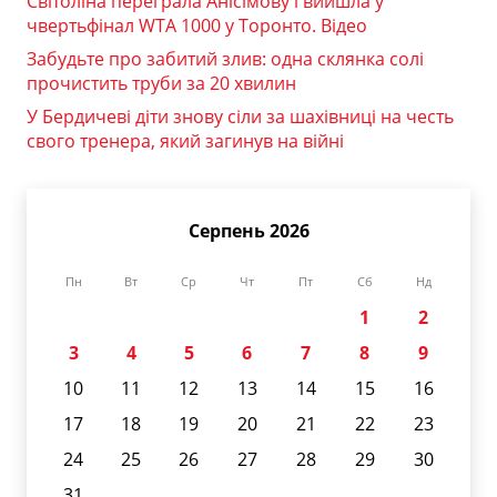
Світоліна переграла Анісімову і вийшла у
чвертьфінал WTA 1000 у Торонто. Відео
Забудьте про забитий злив: одна склянка солі
прочистить труби за 20 хвилин
У Бердичеві діти знову сіли за шахівниці на честь
свого тренера, який загинув на війні
Серпень 2026
Пн
Вт
Ср
Чт
Пт
Сб
Нд
1
2
3
4
5
6
7
8
9
10
11
12
13
14
15
16
17
18
19
20
21
22
23
24
25
26
27
28
29
30
31