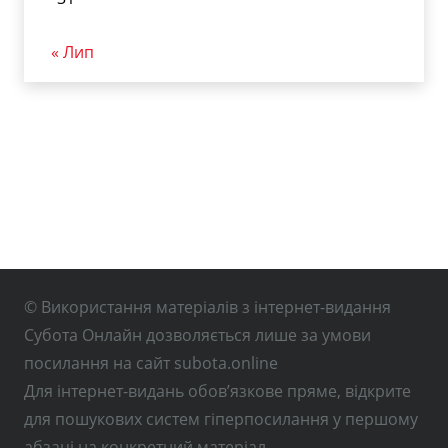
« Лип
© Використання матеріалів з інтернет-видання
Субота Онлайн дозволяється лише за умови
посилання на сайт subota.online
Для інтернет-видань обов’язкове пряме, відкрите
для пошукових систем гіперпосилання у першому
абзаці на конкретний матеріал.