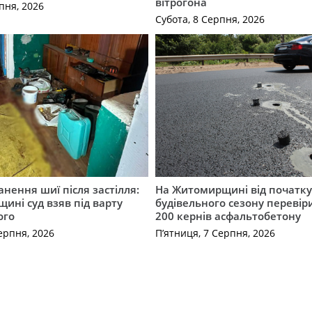
вітрогона
пня, 2026
Субота, 8 Серпня, 2026
нення шиї після застілля:
На Житомирщині від початк
щині суд взяв під варту
будівельного сезону перевір
ого
200 кернів асфальтобетону
ерпня, 2026
П’ятниця, 7 Серпня, 2026