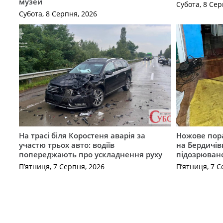
музей
Субота, 8 Сер
Субота, 8 Серпня, 2026
На трасі біля Коростеня аварія за
Ножове пора
участю трьох авто: водіїв
на Бердичів
попереджають про ускладнення руху
підозрюван
П’ятниця, 7 Серпня, 2026
П’ятниця, 7 С