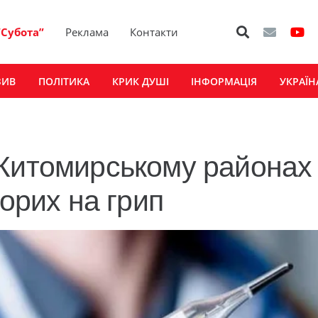
“Субота”
Реклама
Контакти
ЗИВ
ПОЛІТИКА
КРИК ДУШІ
ІНФОРМАЦІЯ
УКРАЇН
Житомирському районах
ворих на грип