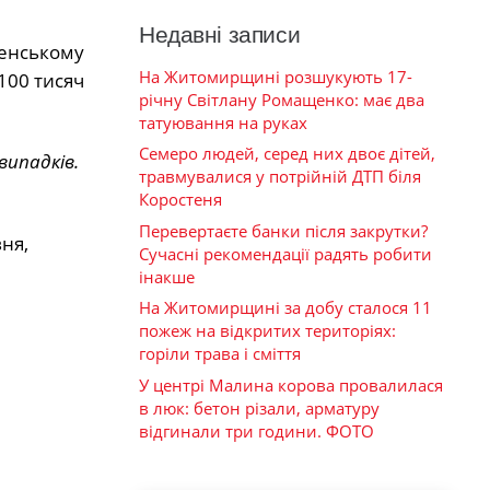
Недавні записи
тенському
На Житомирщині розшукують 17-
100 тисяч
річну Світлану Ромащенко: має два
татуювання на руках
Семеро людей, серед них двоє дітей,
випадків.
травмувалися у потрійній ДТП біля
Коростеня
Перевертаєте банки після закрутки?
вня,
Сучасні рекомендації радять робити
інакше
На Житомирщині за добу сталося 11
пожеж на відкритих територіях:
горіли трава і сміття
У центрі Малина корова провалилася
в люк: бетон різали, арматуру
відгинали три години. ФОТО