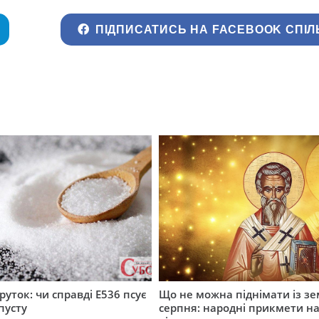
ПІДПИСАТИСЬ НА FACEBOOK СПІЛ
руток: чи справді Е536 псує
Що не можна піднімати із зе
пусту
серпня: народні прикмети н