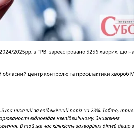
2024/2025рр. з ГРВІ зареєстровано 5256 хворих, що на
 обласний центр контролю та профілактики хвороб 
5 та нижчий за епідемічний поріг на 23%. Тобто, трив
ворюваності відповідає неепідемічному. Зниження
лення. В той же час кількість захворілих дітей дещо 