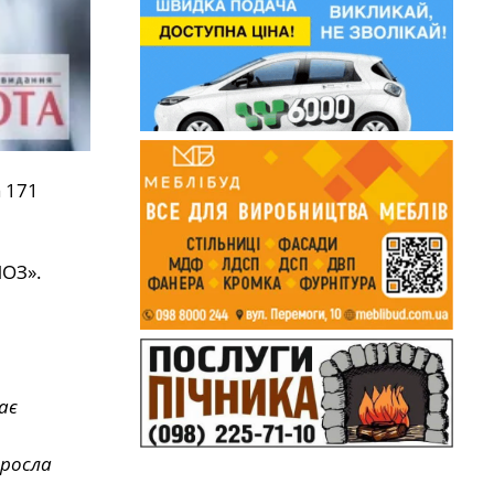
 171
МОЗ».
ає
зросла