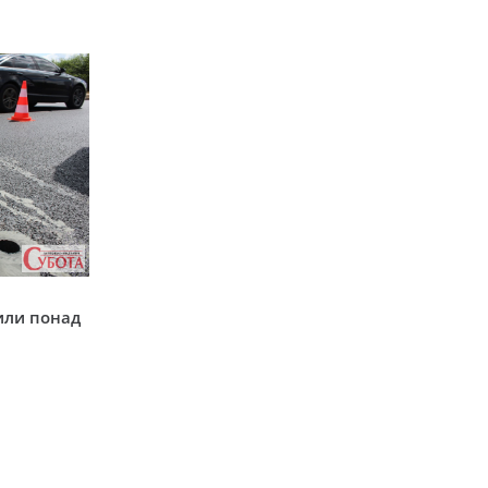
у
или понад