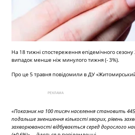
На 18 тижні спостереження епідемічного сезону 
випадок менше ніж минулого тижня (- 3%).
Про це 5 травня
повідомили
в ДУ «Житомирський
РЕКЛАМА
«Показник на 100 тисяч населення становить 445,
подальше зменшення кількості хворих, рівень зах
захворюваності відбувається серед дорослого насе
(+0,6%)»
, – йдеться в повідомленні.