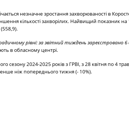
дмічається незначне зростання захворюваності в Корос
меншення кількості захворілих. Найвищий показник на 
(558,9).
адичному рівні: за звітний тиждень зареєстровано 6 
ують в обласному центрі.
о сезону 2024-2025 років з ГРВІ, з 28 квітня по 4 тра
енше ніж попереднього тижня (- 10%).