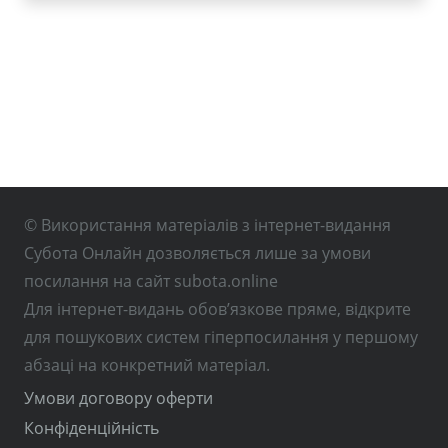
© Використання матеріалів з інтернет-видання
Субота Онлайн дозволяється лише за умови
посилання на сайт subota.online
Для інтернет-видань обов’язкове пряме, відкрите
для пошукових систем гіперпосилання у першому
абзаці на конкретний матеріал.
Умови договору оферти
Конфіденційність