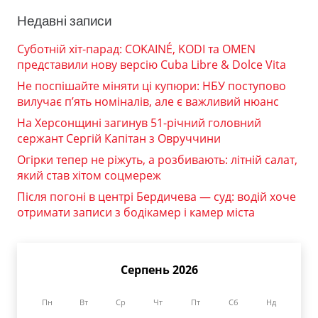
Недавні записи
Суботній хіт-парад: COKAINÉ, KODI та OMEN
представили нову версію Cuba Libre & Dolce Vita
Не поспішайте міняти ці купюри: НБУ поступово
вилучає п’ять номіналів, але є важливий нюанс
На Херсонщині загинув 51-річний головний
сержант Сергій Капітан з Овруччини
Огірки тепер не ріжуть, а розбивають: літній салат,
який став хітом соцмереж
Після погоні в центрі Бердичева — суд: водій хоче
отримати записи з бодікамер і камер міста
Серпень 2026
Пн
Вт
Ср
Чт
Пт
Сб
Нд