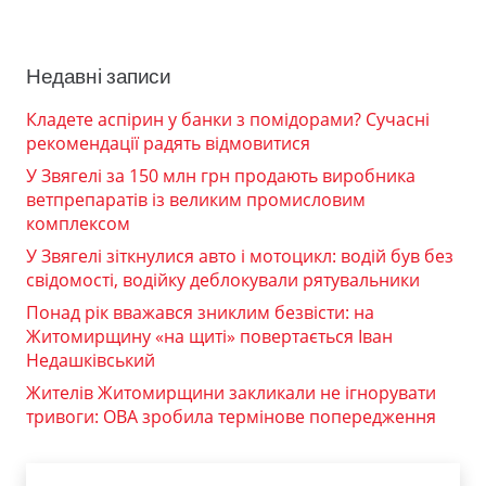
Недавні записи
Кладете аспірин у банки з помідорами? Сучасні
рекомендації радять відмовитися
У Звягелі за 150 млн грн продають виробника
ветпрепаратів із великим промисловим
комплексом
У Звягелі зіткнулися авто і мотоцикл: водій був без
свідомості, водійку деблокували рятувальники
Понад рік вважався зниклим безвісти: на
Житомирщину «на щиті» повертається Іван
Недашківський
Жителів Житомирщини закликали не ігнорувати
тривоги: ОВА зробила термінове попередження