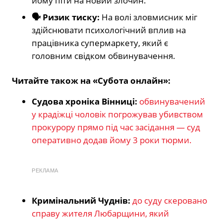
йому піти на новий злочин.
🗣️ Ризик тиску:
На волі зловмисник міг
здійснювати психологічний вплив на
працівника супермаркету, який є
головним свідком обвинувачення.
Читайте також на «Субота онлайн»:
Судова хроніка Вінниці:
обвинувачений
у крадіжці чоловік погрожував убивством
прокурору прямо під час засідання — суд
оперативно додав йому 3 роки тюрми.
РЕКЛАМА
Кримінальний Чуднів:
до суду скеровано
справу жителя Любарщини, який