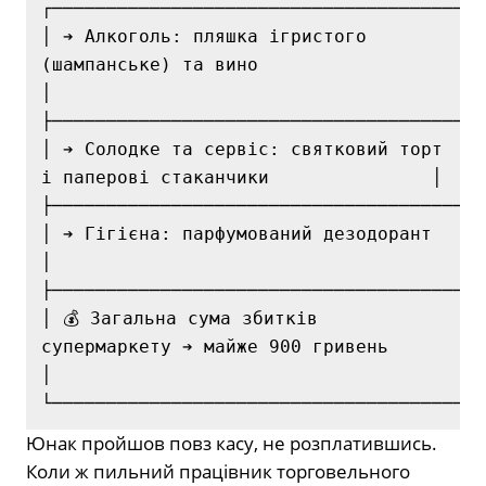
┌────────────────────────────────────────
│ ➔ Алкоголь: пляшка ігристого 
(шампанське) та вино                      
│

├────────────────────────────────────────
│ ➔ Солодке та сервіс: святковий торт 
і паперові стаканчики               │

├────────────────────────────────────────
│ ➔ Гігієна: парфумований дезодорант                                     
│

├────────────────────────────────────────
│ 💰 Загальна сума збитків 
супермаркету ➔ майже 900 гривень             
│

Юнак пройшов повз касу, не розплатившись.
Коли ж пильний працівник торговельного