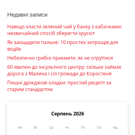
Недавні записи
Навіщо класти зелений чай у банку з кабачками:
незвичайний спосіб зберегти хрускіт
Як заощадити пальне: 10 простих хитрощів для
водіїв
Небезпечні грибні прикмети: як не отруїтися
60 хвилин до інсультного центру: скільки займає
дорога з Малина і сіл громади до Коростеня
Пишні дріжджові оладки: простий рецепт за
старим стандартом
Серпень 2026
Пн
Вт
Ср
Чт
Пт
Сб
Нд