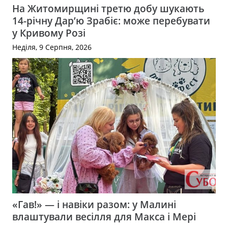
На Житомирщині третю добу шукають
14-річну Дар’ю Зрабіє: може перебувати
у Кривому Розі
Неділя, 9 Серпня, 2026
«Гав!» — і навіки разом: у Малині
влаштували весілля для Макса і Мері