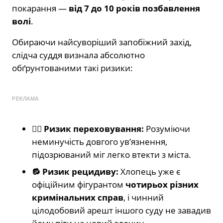
покарання —
від 7 до 10 років позбавлення
волі
.
Обираючи найсуворіший запобіжний захід,
слідча суддя визнала абсолютно
обґрунтованими такі ризики:
РЕКЛАМА
🏃‍♂️ Ризик переховування:
Розуміючи
неминучість довгого ув’язнення,
підозрюваний міг легко втекти з міста.
🔂 Ризик рецидиву:
Хлопець уже є
офіційним фігурантом
чотирьох різних
кримінальних справ
, і чинний
цілодобовий арешт іншого суду не завадив