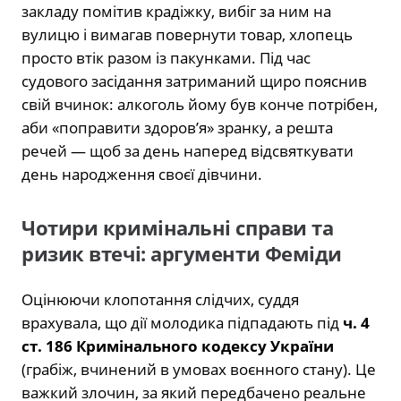
закладу помітив крадіжку, вибіг за ним на
вулицю і вимагав повернути товар, хлопець
просто втік разом із пакунками. Під час
судового засідання затриманий щиро пояснив
свій вчинок: алкоголь йому був конче потрібен,
аби «поправити здоров’я» зранку, а решта
речей — щоб за день наперед відсвяткувати
день народження своєї дівчини.
Чотири кримінальні справи та
ризик втечі: аргументи Феміди
Оцінюючи клопотання слідчих, суддя
врахувала, що дії молодика підпадають під
ч. 4
ст. 186 Кримінального кодексу України
(грабіж, вчинений в умовах воєнного стану). Це
важкий злочин, за який передбачено реальне