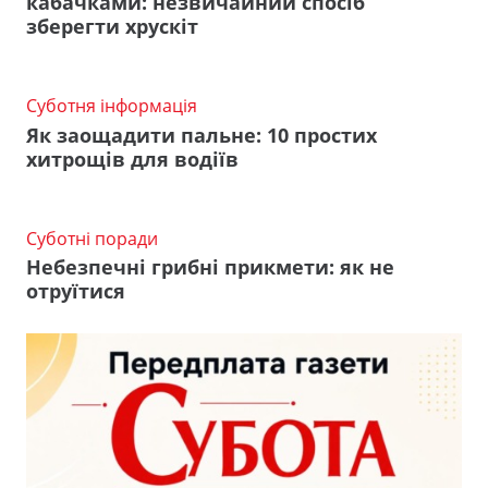
кабачками: незвичайний спосіб
зберегти хрускіт
Суботня інформація
Як заощадити пальне: 10 простих
хитрощів для водіїв
Суботні поради
Небезпечні грибні прикмети: як не
отруїтися