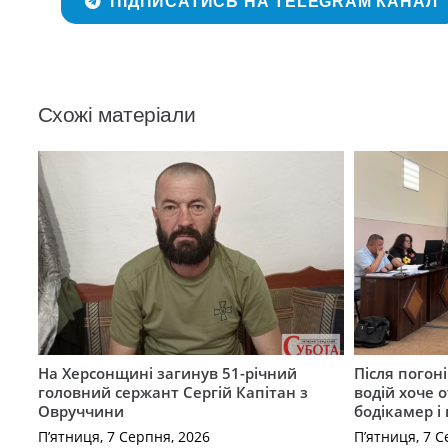
ПІДПИСАТИСЬ НА TELEGRAM КАНАЛ
Схожі матеріали
На Херсонщині загинув 51-річний
Після погон
головний сержант Сергій Капітан з
водій хоче 
Овруччини
бодікамер і
П’ятниця, 7 Серпня, 2026
П’ятниця, 7 С