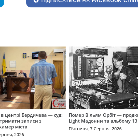
ПІДПИСАТИСЬ НА FACEBOOK СПІЛ
і в центрі Бердичева — суд:
Помер Вільям Орбіт — продю
отримати записи з
Light Мадонни та альбому 13 
 камер міста
П’ятниця, 7 Серпня, 2026
ерпня, 2026