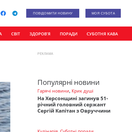
ПОВІДОМИТИ НОВИНУ
МОЯ СУБОТА
А
СВІТ
ЗДОРОВ’Я
ПОРАДИ
СУБОТНЯ КАВА
РЕКЛАМА
Популярні новини
Гарячі новини
,
Крик душі
На Херсонщині загинув 51-
річний головний сержант
Сергій Капітан з Овруччини
Кулінарія
,
Суботні поради