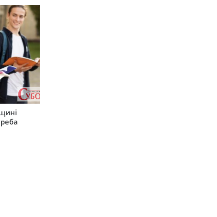
рщині
треба