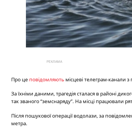
РЕКЛАМА
Про це
повідомляють
місцеві телеграм-канали з
За їхніми даними, трагедія сталася в районі дик
так званого “земснаряду”. На місці працювали ря
Після пошукової операції водолази, за повідомл
метра.