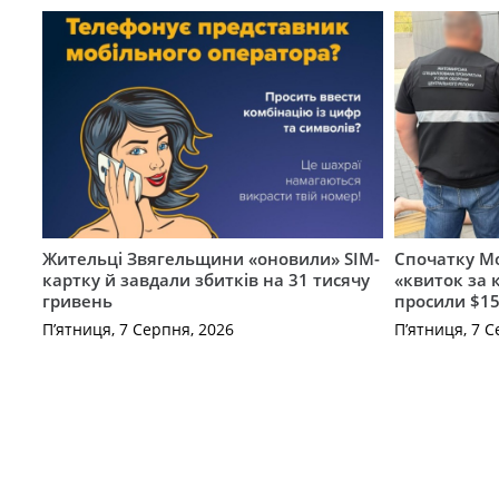
Жительці Звягельщини «оновили» SIM-
Спочатку Мо
картку й завдали збитків на 31 тисячу
«квиток за 
гривень
просили $15
П’ятниця, 7 Серпня, 2026
П’ятниця, 7 С