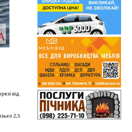
резі від
зько 2,5