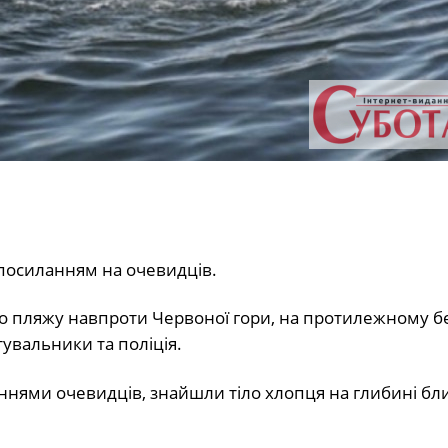
 посиланням на очевидців.
ого пляжу навпроти Червоної гори, на протилежному бе
тувальники та поліція.
еннями очевидців, знайшли тіло хлопця на глибині бли