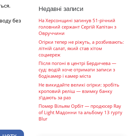
ться.
Недавні записи
воду без
На Херсонщині загинув 51-річний
головний сержант Сергій Капітан з
Овруччини
Огірки тепер не ріжуть, а розбивають:
літній салат, який став хітом
соцмереж
Після погоні в центрі Бердичева —
суд: водій хоче отримати записи з
бодікамер і камер міста
Не викидайте великі огірки: зробіть
кроповий реліш — взимку банку
з’їдають за раз
Помер Вільям Орбіт — продюсер Ray
of Light Мадонни та альбому 13 гурту
Blur