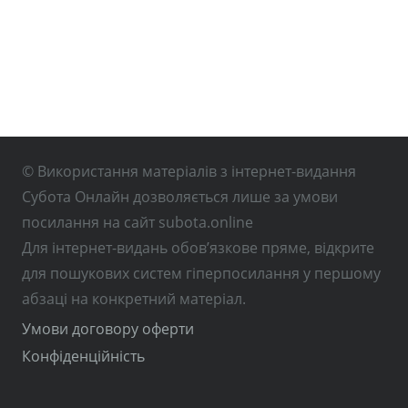
© Використання матеріалів з інтернет-видання
Субота Онлайн дозволяється лише за умови
посилання на сайт subota.online
Для інтернет-видань обов’язкове пряме, відкрите
для пошукових систем гіперпосилання у першому
абзаці на конкретний матеріал.
Умови договору оферти
Конфіденційність