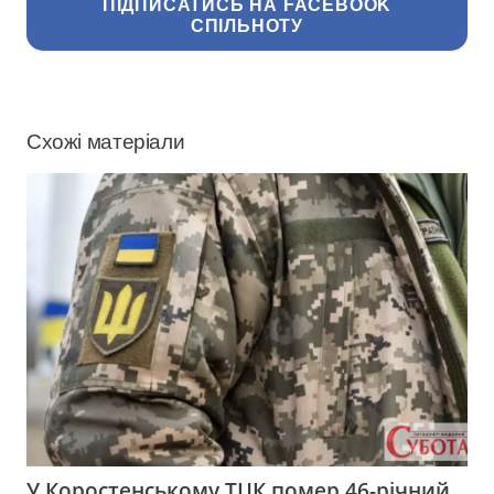
ПІДПИСАТИСЬ НА FACEBOOK
СПІЛЬНОТУ
Схожі матеріали
У Коростенському ТЦК помер 46-річний