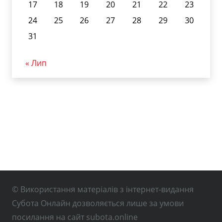
17
18
19
20
21
22
23
24
25
26
27
28
29
30
31
« Лип
© Використання матеріалів з інтернет-видання
Субота Онлайн дозволяється лише за умови
посилання на сайт subota.online