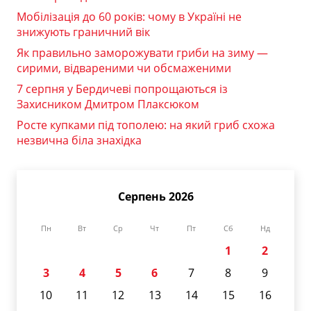
Мобілізація до 60 років: чому в Україні не
знижують граничний вік
Як правильно заморожувати гриби на зиму —
сирими, відвареними чи обсмаженими
7 серпня у Бердичеві попрощаються із
Захисником Дмитром Плаксюком
Росте купками під тополею: на який гриб схожа
незвична біла знахідка
Серпень 2026
Пн
Вт
Ср
Чт
Пт
Сб
Нд
1
2
3
4
5
6
7
8
9
10
11
12
13
14
15
16