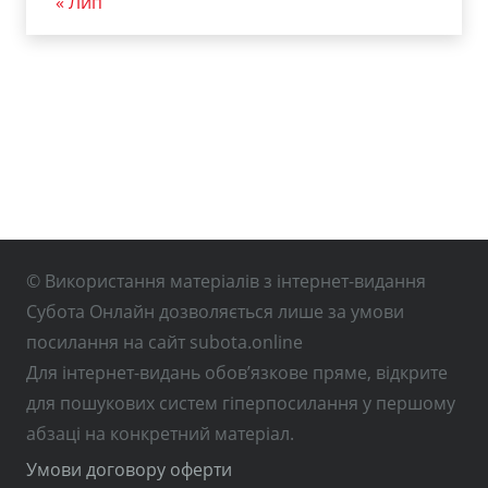
« Лип
© Використання матеріалів з інтернет-видання
Субота Онлайн дозволяється лише за умови
посилання на сайт subota.online
Для інтернет-видань обов’язкове пряме, відкрите
для пошукових систем гіперпосилання у першому
абзаці на конкретний матеріал.
Умови договору оферти