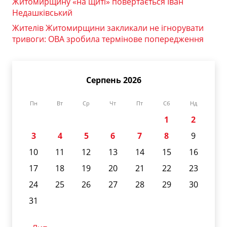
Житомирщину «на щиті» повертається Іван
Недашківський
Жителів Житомирщини закликали не ігнорувати
тривоги: ОВА зробила термінове попередження
Серпень 2026
Пн
Вт
Ср
Чт
Пт
Сб
Нд
1
2
3
4
5
6
7
8
9
10
11
12
13
14
15
16
17
18
19
20
21
22
23
24
25
26
27
28
29
30
31