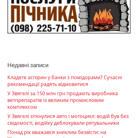
Недавні записи
Кладете аспірин у банки з помідорами? Сучасні
рекомендації радять відмовитися
У Звягелі за 150 млн грн продають виробника
ветпрепаратів із великим промисловим
комплексом
У Звягелі зіткнулися авто і мотоцикл: водій був без
свідомості, водійку деблокували рятувальники
Понад рік вважався зниклим безвісти: на