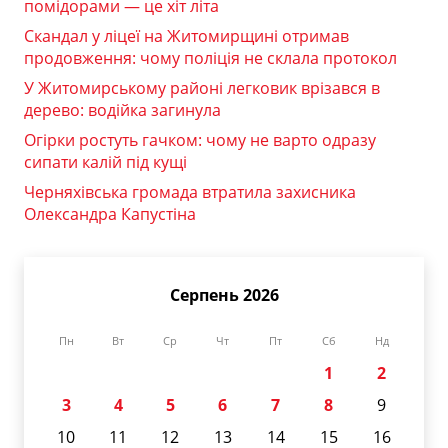
помідорами — це хіт літа
Скандал у ліцеї на Житомирщині отримав
продовження: чому поліція не склала протокол
У Житомирському районі легковик врізався в
дерево: водійка загинула
Огірки ростуть гачком: чому не варто одразу
сипати калій під кущі
Черняхівська громада втратила захисника
Олександра Капустіна
Серпень 2026
Пн
Вт
Ср
Чт
Пт
Сб
Нд
1
2
3
4
5
6
7
8
9
10
11
12
13
14
15
16