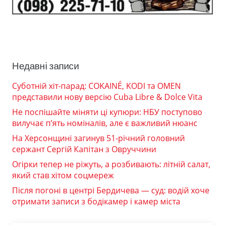
Недавні записи
Суботній хіт-парад: COKAINÉ, KODI та OMEN
представили нову версію Cuba Libre & Dolce Vita
Не поспішайте міняти ці купюри: НБУ поступово
вилучає п’ять номіналів, але є важливий нюанс
На Херсонщині загинув 51-річний головний
сержант Сергій Капітан з Овруччини
Огірки тепер не ріжуть, а розбивають: літній салат,
який став хітом соцмереж
Після погоні в центрі Бердичева — суд: водій хоче
отримати записи з бодікамер і камер міста