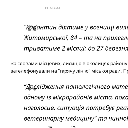
РЕКЛАМА
“Карантин діятиме у вогнищі вияв
Житомирської, 84 – та на прилегли
триватиме 2 місяці: до 27 березня
За словами місцевих, лисицю в околицях району м
зателефонували на “гарячу лінію” міської ради. П
“Дослідження патологічного матер
одному із мікрорайонів міста, пок
наголосив, ситуація потребує реаг
ветеринарну медицину” та чинної і