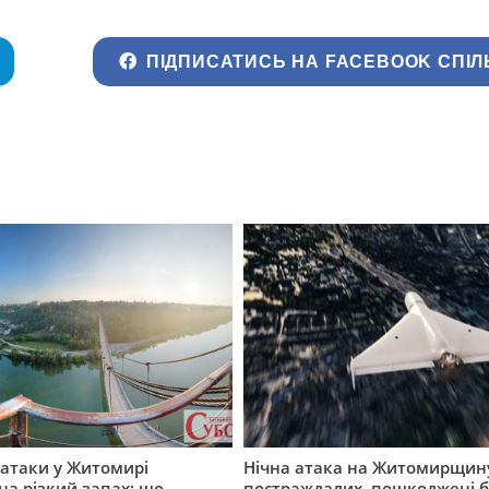
ПІДПИСАТИСЬ НА FACEBOOK СПІЛ
ї атаки у Житомирі
Нічна атака на Житомирщину
на різкий запах: що
постраждалих, пошкоджені б