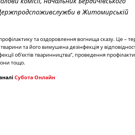
олови комісії, начальник Бердичівського
я Держпродспоживслужби в Житомирській
 профілактику та оздоровлення вогнища сказу. Це – т
тварини та його вимушена дезінфекція у відповідност
фекції об’єктів тваринництва”, проведення профілакт
зони тощо.
аналі
Субота Онлайн