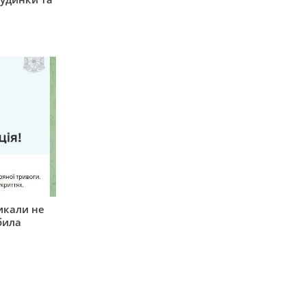
икали не
била