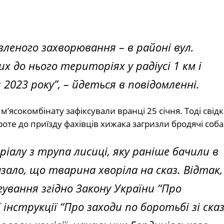
леного захворювання – в районі вул.
х до нього територіях у радіусі 1 км і
 2023 року”,
– йдеться в повідомленні.
’ясокомбінату зафіксували вранці 25 січня. Тоді свід
роте до приїзду фахівців хижака загризли бродячі соба
іалу з трупа лисиці, яку раніше бачили в
азало, що тварина хворіла на сказ. Відтак,
ування згідно Закону України “Про
нструкції “Про заходи по боротьбі зі ска