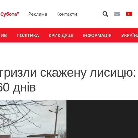
“Субота”
Реклама
Контакти
ЗИВ
ПОЛІТИКА
КРИК ДУШІ
ІНФОРМАЦІЯ
УКРАЇН
агризли скажену лисицю:
0 днів