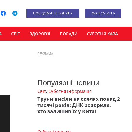
ПОВІДОМИТИ НОВИНУ
МОЯ СУБОТА
А
СВІТ
ЗДОРОВ’Я
ПОРАДИ
СУБОТНЯ КАВА
РЕКЛАМА
Популярні новини
Світ
,
Суботня інформація
Труни висіли на скелях понад 2
тисячі років: ДНК розкрила,
хто залишив їх у Китаї
Суботні поради