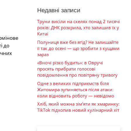
Недавні записи
Труни висіли на скелях понад 2 тисячі
років: ДНК розкрила, хто залишив їх у
Китаї
ермінове
Полуниця вже без ягід? Не залишайте
і до
її так до осені — що зробити з кущами
ичних
зараз
«Вночі різко будить»: в Овручі
просять прибрати голосові
повідомлення про повітряну тривогу
Одне з великих підприємств біля
Житомира зупиняється після атаки:
коли відновить роботу — невідомо
Хліб, який можна зім’яти як хмаринку:
TikTok підхопив новий кулінарний хіт