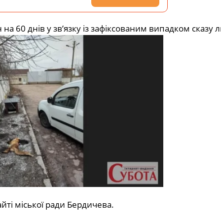
а 60 днів у зв’язку із зафіксованим випадком сказу л
йті міської ради Бердичева.