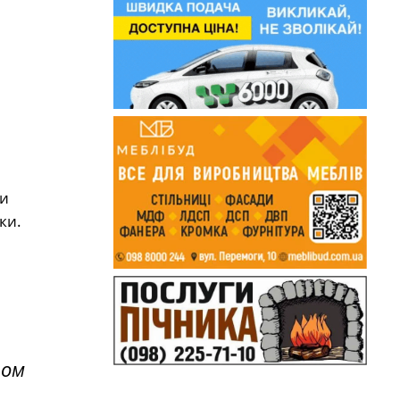
ки
ки.
зом