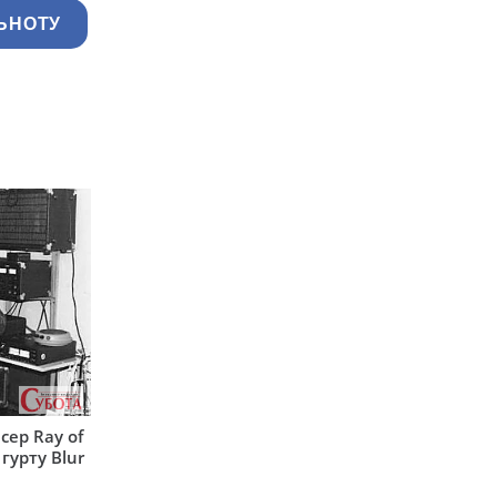
ЬНОТУ
сер Ray of
гурту Blur