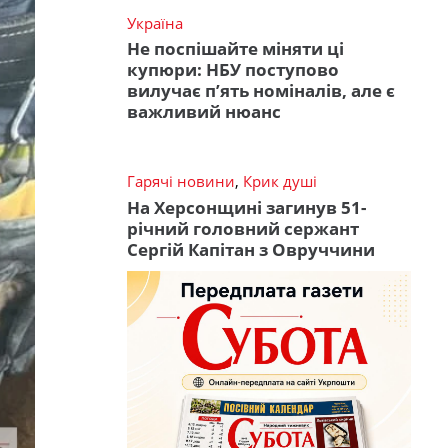
Україна
Не поспішайте міняти ці
купюри: НБУ поступово
вилучає п’ять номіналів, але є
важливий нюанс
Гарячі новини
,
Крик душі
На Херсонщині загинув 51-
річний головний сержант
Сергій Капітан з Овруччини