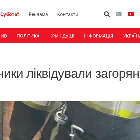
“Субота”
Реклама
Контакти
ЗИВ
ПОЛІТИКА
КРИК ДУШІ
ІНФОРМАЦІЯ
УКРАЇН
ники ліквідували загоря