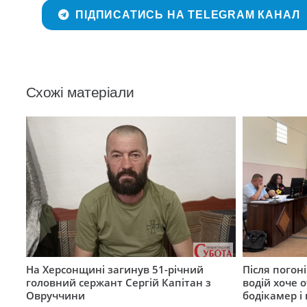
ПІДПИСАТИСЬ НА TELEGRAM КАНАЛ
Схожі матеріали
На Херсонщині загинув 51-річний
Після погон
головний сержант Сергій Капітан з
водій хоче 
Овруччини
бодікамер і