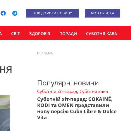
ПОВІДОМИТИ НОВИНУ
МОЯ СУБОТА
А
СВІТ
ЗДОРОВ’Я
ПОРАДИ
СУБОТНЯ КАВА
РЕКЛАМА
ння
Популярні новини
Суботній хіт-парад
,
Суботня кава
Суботній хіт-парад: COKAINÉ,
KODI та OMEN представили
нову версію Cuba Libre & Dolce
Vita