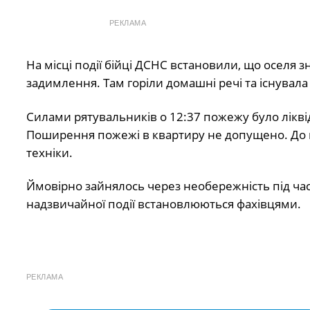
РЕКЛАМА
На місці події бійці ДСНС встановили, що оселя з
задимлення. Там горіли домашні речі та існувал
Силами рятувальників о 12:37 пожежу було лікві
Поширення пожежі в квартиру не допущено. До га
техніки.
Ймовірно зайнялось через необережність під час
надзвичайної події встановлюються фахівцями.
РЕКЛАМА