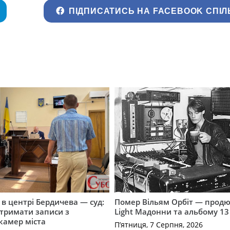
ПІДПИСАТИСЬ НА FACEBOOK СПІЛ
і в центрі Бердичева — суд:
Помер Вільям Орбіт — продю
отримати записи з
Light Мадонни та альбому 13 
 камер міста
П’ятниця, 7 Серпня, 2026