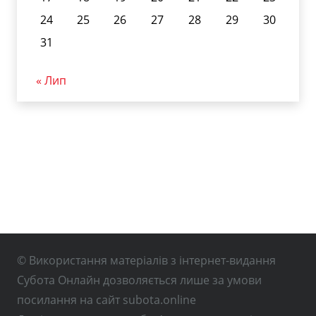
24
25
26
27
28
29
30
31
« Лип
© Використання матеріалів з інтернет-видання
Субота Онлайн дозволяється лише за умови
посилання на сайт subota.online