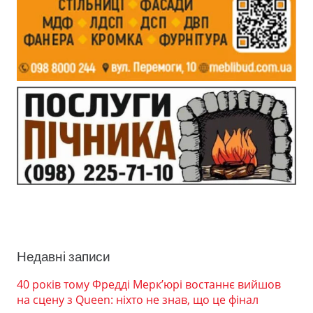
Недавні записи
40 років тому Фредді Мерк’юрі востаннє вийшов
на сцену з Queen: ніхто не знав, що це фінал