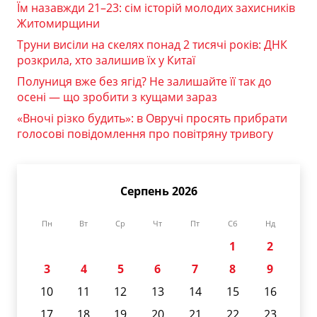
Їм назавжди 21–23: сім історій молодих захисників
Житомирщини
Труни висіли на скелях понад 2 тисячі років: ДНК
розкрила, хто залишив їх у Китаї
Полуниця вже без ягід? Не залишайте її так до
осені — що зробити з кущами зараз
«Вночі різко будить»: в Овручі просять прибрати
голосові повідомлення про повітряну тривогу
Серпень 2026
Пн
Вт
Ср
Чт
Пт
Сб
Нд
1
2
3
4
5
6
7
8
9
10
11
12
13
14
15
16
17
18
19
20
21
22
23